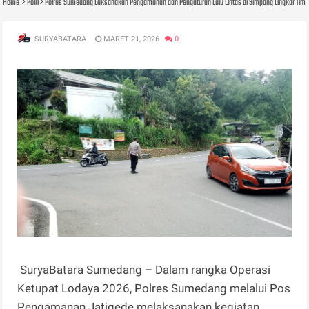
Home
Polri
Polres Sumedang Laksanakan Pengamanan dan Pengaturan Lalu Lintas di Simpang Lingkar Timu
SURYABATARA
MARET 21, 2026
0
SuryaBatara Sumedang – Dalam rangka Operasi
Ketupat Lodaya 2026, Polres Sumedang melalui Pos
Pengamanan Jatigede melaksanakan kegiatan