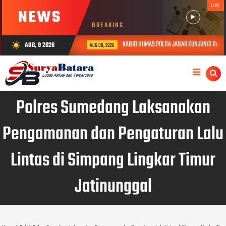
LIVE
NEWS
BREAKING
KABID HUMAS POLDA JABAR KUNJUNGI DAN BE
AUG, 9 2026
wb_sunny
AUG 08, 2026
Polres Sumedang Laksanakan
Pengamanan dan Pengaturan Lalu
Lintas di Simpang Lingkar Timur
Jatinunggal