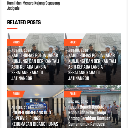
Kamil dan Menara Kujang Sapasang
Jatigede
RELATED POSTS
POLRI
POLRI
AUG 08, 2026
AUG 06, 2026
KABID HUMAS POLDA JABAR
KABID HUMAS POLDA JABAR
KUNJUNGI DAN BERIKAN TALI
KUNJUNGI DAN BERIKAN TALI
ASIH KEPADA LANSIA
ASIH KEPADA LANSIA
SEBATANG KARA DI
SEBATANG KARA DI
JATINANGOR
JATINANGOR
POLRI
POLRI
AUG 06, 2026
Peduli Rumah Ibadah,
AUG 06, 2026
POLRES SUMEDANG IKUTI
Kapolsubsektor Telaga
SUPERVISI FUNGSI
Antang Serahkan Bantuan
KEHUMASAN BIDANG HUMAS
Semen untuk Renovasi