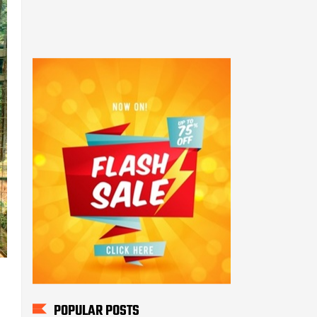
POPULAR POSTS
Sukses! Kejuaraan Pencak
Silat Kalang Bentar Se -
Jawa Barat Tahun 2025
Anggota PolsekTempuran
bersama Personil Polsek
Tempuran Polres Karawang.
Sosialisasi Kamtibmas
dalam Giat Jum'at Curhat