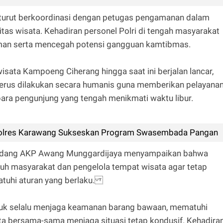
, turut berkoordinasi dengan petugas pengamanan dalam
itas wisata. Kehadiran personel Polri di tengah masyarakat
an serta mencegah potensi gangguan kamtibmas.
wisata Kampoeng Ciherang hingga saat ini berjalan lancar,
 terus dilakukan secara humanis guna memberikan pelayana
ara pengunjung yang tengah menikmati waktu libur.
olres Karawang Sukseskan Program Swasembada Pangan
medang AKP Awang Munggardijaya menyampaikan bahwa
uh masyarakat dan pengelola tempat wisata agar tetap
tuhi aturan yang berlaku.
tuk selalu menjaga keamanan barang bawaan, mematuhi
rta bersama-sama menjaga situasi tetap kondusif. Kehadira