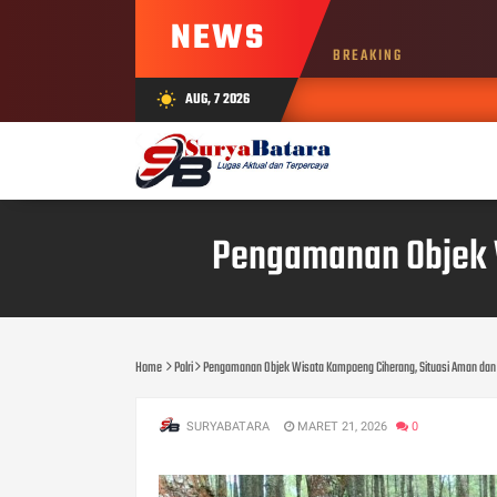
NEWS
BREAKING
AUG, 7 2026
wb_sunny
Pengamanan Objek W
Home
Polri
Pengamanan Objek Wisata Kampoeng Ciherang, Situasi Aman dan
SURYABATARA
MARET 21, 2026
0