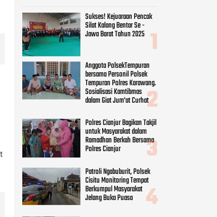
Polres Cianjur Bagikan Takjil
untuk Masyarakat dalam
Ramadhan Berkah Bersama
Polres Cianjur
Patroli Ngabuburit, Polsek
Cisitu Monitoring Tempat
Berkumpul Masyarakat
Jelang Buka Puasa
Bhabinkamtibmas
Monitoring Kegiatan Baksos
Jumat Berkah SMK IT
Assalam Bagikan Makanan
Gratis Ke Pengguna Jalan
t
CATEGORIES
Beauty
(8)