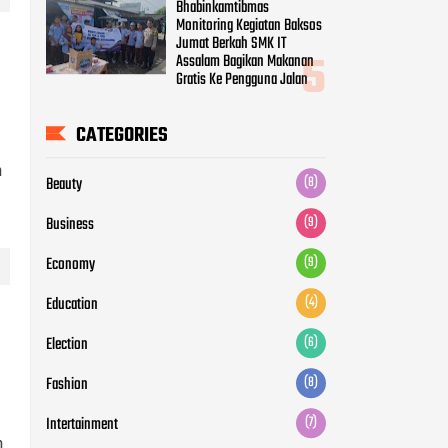
Business
(9)
Economy
(9)
Education
(4)
Election
(6)
Fashion
(8)
n
Intertainment
(7)
Life Style
(6)
Movie
(5)
News
(12)
Otomotive
(5)
Politic
(7)
n