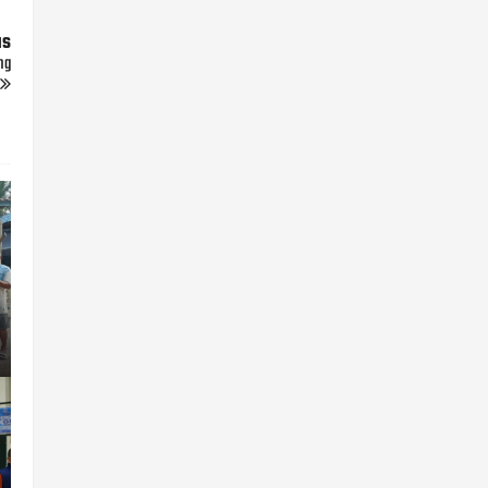
us
ng