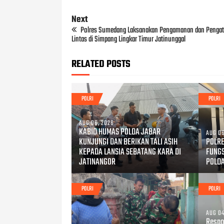
Next
Polres Sumedang Laksanakan Pengamanan dan Pengat
Lintas di Simpang Lingkar Timur Jatinunggal
RELATED POSTS
POLRI
POLRI
AUG 06, 2026
KABID HUMAS POLDA JABAR
AUG 06
KUNJUNGI DAN BERIKAN TALI ASIH
POLRE
KEPADA LANSIA SEBATANG KARA DI
FUNG
JATINANGOR
POLD
POLRI
POLRI
AUG 04
Respo