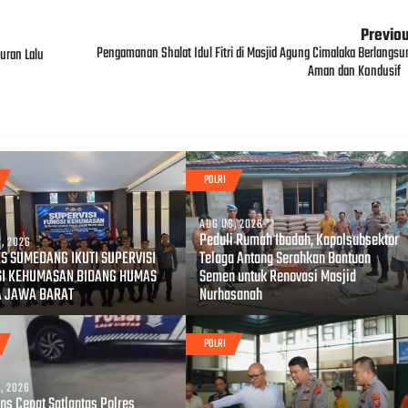
Previo
Pengamanan Shalat Idul Fitri di Masjid Agung Cimalaka Berlangsu
uran Lalu
Aman dan Kondusif
POLRI
AUG 06, 2026
Peduli Rumah Ibadah, Kapolsubsektor
, 2026
S SUMEDANG IKUTI SUPERVISI
Telaga Antang Serahkan Bantuan
SI KEHUMASAN BIDANG HUMAS
Semen untuk Renovasi Masjid
A JAWA BARAT
Nurhasanah
POLRI
, 2026
ns Cepat Satlantas Polres