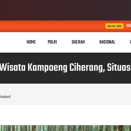
KABID HUMAS POLDA JABAR K
AUG 06, 2026
HOME
POLRI
DAERAH
NASIONAL
isata Kampoeng Ciherang, Situas
 Kondusif