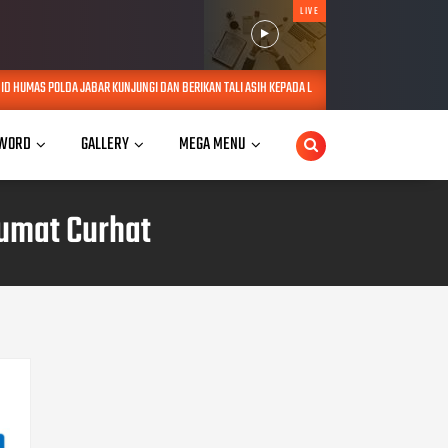
LIVE
JUNGI DAN BERIKAN TALI ASIH KEPADA LANSIA SEBATANG KARA DI JATINANGOR
AUG 06, 2
WORD
GALLERY
MEGA MENU
umat Curhat