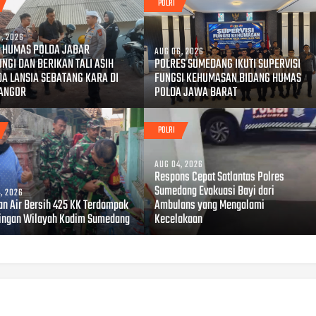
POLRI
, 2026
 HUMAS POLDA JABAR
AUG 06, 2026
NGI DAN BERIKAN TALI ASIH
POLRES SUMEDANG IKUTI SUPERVISI
A LANSIA SEBATANG KARA DI
FUNGSI KEHUMASAN BIDANG HUMAS
NANGOR
POLDA JAWA BARAT
POLRI
AUG 04, 2026
Respons Cepat Satlantas Polres
Sumedang Evakuasi Bayi dari
, 2026
an Air Bersih 425 KK Terdampak
Ambulans yang Mengalami
ingan Wilayah Kodim Sumedang
Kecelakaan