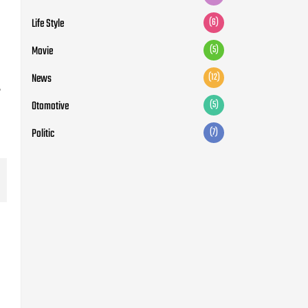
Life Style
(6)
Movie
(5)
News
(12)
,
Otomotive
(5)
Politic
(7)