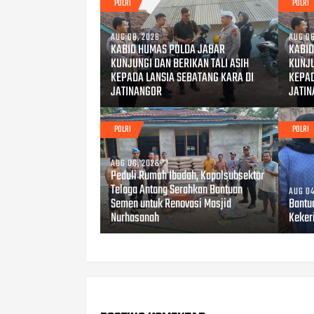
POLRI
POLRI
AUG 08, 2026
AUG 06
KABID HUMAS POLDA JABAR
KABID
KUNJUNGI DAN BERIKAN TALI ASIH
KUNJU
KEPADA LANSIA SEBATANG KARA DI
KEPAD
JATINANGOR
JATI
POLRI
POLRI
AUG 06, 2026
Peduli Rumah Ibadah, Kapolsubsektor
Telaga Antang Serahkan Bantuan
AUG 04
Semen untuk Renovasi Masjid
Bantu
Nurhasanah
Keker