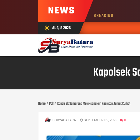
NEWS
BREAKING
AUG, 8 2026
wb_sunny
Kapolsek S
Home
Polri
Kapolsek Samarang Melaksanakan Kegiatan Jumat Curhat
SURYABATARA
SEPTEMBER 05, 2025
0