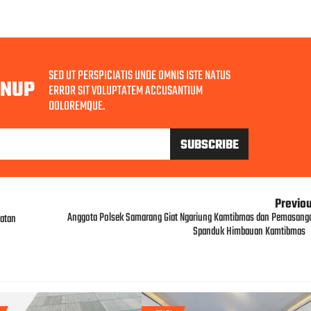
SED UT PERSPICIATIS UNDE OMNIS ISTE NATUS
GNUP
ERROR SIT VOLUPTATEM ACCUSANTIUM
DOLOREMQUE.
Previo
Anggota Polsek Samarang Giat Ngariung Kamtibmas dan Pemasang
atan
Spanduk Himbauan Kamtibmas