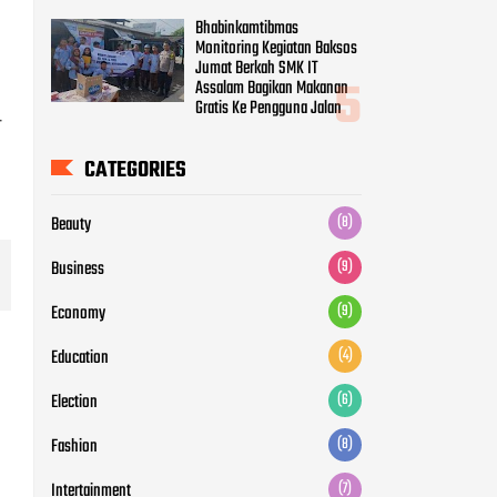
Bhabinkamtibmas
Monitoring Kegiatan Baksos
Jumat Berkah SMK IT
Assalam Bagikan Makanan
Gratis Ke Pengguna Jalan
r
CATEGORIES
Beauty
(8)
Business
(9)
Economy
(9)
Education
(4)
Election
(6)
Fashion
(8)
Intertainment
(7)