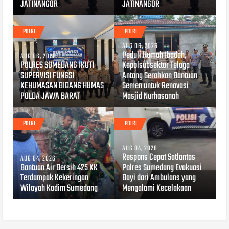
JATINANGOR
JATINANGOR
POLRI
POLRI
AUG 06, 2026
Peduli Rumah Ibadah,
AUG 06, 2026
POLRES SUMEDANG IKUTI
Kapolsubsektor Telaga
SUPERVISI FUNGSI
Antang Serahkan Bantuan
KEHUMASAN BIDANG HUMAS
Semen untuk Renovasi
POLDA JAWA BARAT
Masjid Nurhasanah
POLRI
POLRI
AUG 04, 2026
Respons Cepat Satlantas
AUG 04, 2026
Bantuan Air Bersih 425 KK
Polres Sumedang Evakuasi
Terdampak Kekeringan
Bayi dari Ambulans yang
Wilayah Kodim Sumedang
Mengalami Kecelakaan