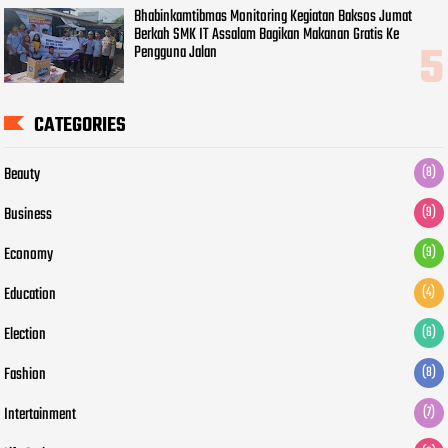
Bhabinkamtibmas Monitoring Kegiatan Baksos Jumat
Berkah SMK IT Assalam Bagikan Makanan Gratis Ke
Pengguna Jalan
CATEGORIES
Beauty
(8)
Business
(9)
Economy
(9)
Education
(4)
Election
(6)
Fashion
(8)
Intertainment
(7)