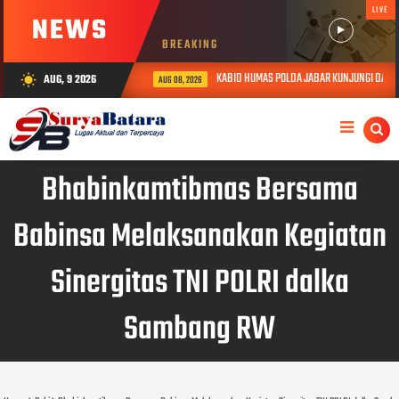
LIVE
NEWS
BREAKING
KABID HUMAS POLDA JABAR KUNJUNGI DAN BER
AUG, 9 2026
wb_sunny
AUG 08, 2026
Bhabinkamtibmas Bersama
Babinsa Melaksanakan Kegiatan
Sinergitas TNI POLRI dalka
Sambang RW