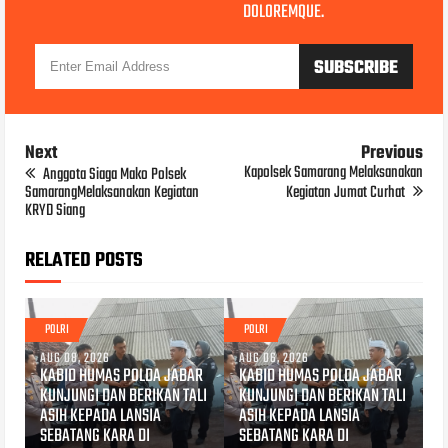
DOLOREMQUE.
Next
Previous
Kapolsek Samarang Melaksanakan
Anggota Siaga Mako Polsek
SamarangMelaksanakan Kegiatan
Kegiatan Jumat Curhat
KRYD Siang
RELATED POSTS
POLRI
POLRI
AUG 08, 2026
AUG 06, 2026
KABID HUMAS POLDA JABAR
KABID HUMAS POLDA JABAR
KUNJUNGI DAN BERIKAN TALI
KUNJUNGI DAN BERIKAN TALI
ASIH KEPADA LANSIA
ASIH KEPADA LANSIA
SEBATANG KARA DI
SEBATANG KARA DI