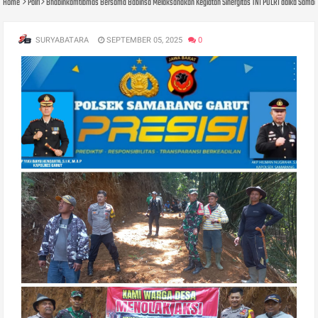
Home
Polri
Bhabinkamtibmas Bersama Babinsa Melaksanakan Kegiatan Sinergitas TNI POLRI dalka Sam
SURYABATARA
SEPTEMBER 05, 2025
0