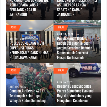
KUNJUNGI DAN BERIKAN TALI
KUNJUNGI DAN BERIKAN TALI
ASIH KEPADA LANSIA
ASIH KEPADA LANSIA
SEBATANG KARA DI
SEBATANG KARA DI
JATINANGOR
JATINANGOR
POLRI
POLRI
AUG 06, 2026
Peduli Rumah Ibadah,
AUG 06, 2026
POLRES SUMEDANG IKUTI
Kapolsubsektor Telaga
SUPERVISI FUNGSI
Antang Serahkan Bantuan
KEHUMASAN BIDANG HUMAS
Semen untuk Renovasi
POLDA JAWA BARAT
Masjid Nurhasanah
POLRI
POLRI
AUG 04, 2026
Respons Cepat Satlantas
AUG 04, 2026
Bantuan Air Bersih 425 KK
Polres Sumedang Evakuasi
Terdampak Kekeringan
Bayi dari Ambulans yang
Wilayah Kodim Sumedang
Mengalami Kecelakaan