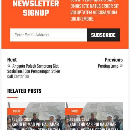
SED UT PERSPICIATIS UNDE
NEWSLETTER
OMNIS ISTE NATUS ERROR SIT
SIGNUP
VOLUPTATEM ACCUSANTIUM
DOLOREMQUE.
Next
Previous
Anggota Polsek Samarang Giat
Posting Lama
Sosialisasi Dan Pemasangan Stiker
Call Center 110
RELATED POSTS
POLRI
POLRI
AUG 08, 2026
AUG 06, 2026
KABID HUMAS POLDA JABAR
KABID HUMAS POLDA JABAR