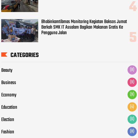
Bhabinkamtibmas Monitoring Kegiatan Baksos Jumat
Berkah SMK IT Assalam Bagikan Makanan Gratis Ke
Pengguna Jalan
CATEGORIES
Beauty
(8)
Business
(9)
Economy
(9)
Education
(4)
Election
(6)
Fashion
(8)