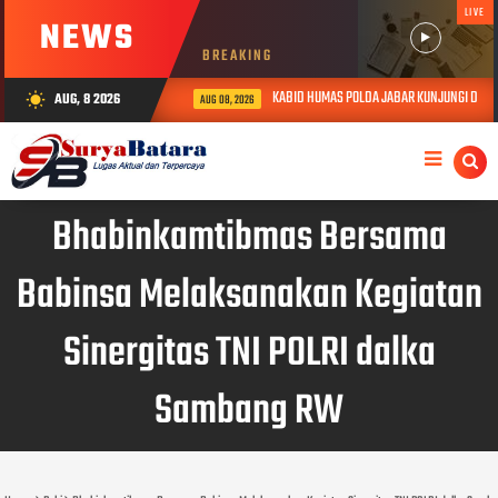
LIVE
NEWS
BREAKING
KABID HUMAS POLDA JABAR KUNJUNGI DAN BE
AUG, 8 2026
wb_sunny
AUG 08, 2026
Bhabinkamtibmas Bersama
Babinsa Melaksanakan Kegiatan
Sinergitas TNI POLRI dalka
Sambang RW