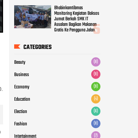
Bhabinkamtibmas
Monitoring Kegiatan Baksos
Jumat Berkah SMK IT
Assalam Bagikan Makanan
Gratis Ke Pengguna Jalan
CATEGORIES
Beauty
(8)
Business
(9)
Economy
(9)
0.
Education
(4)
Election
(6)
Fashion
(8)
n
Intertainment
(7)