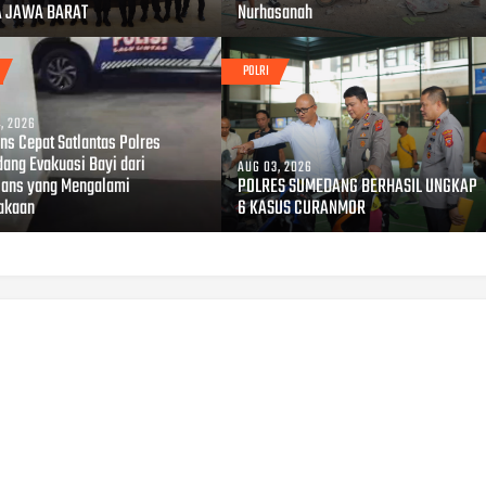
A JAWA BARAT
Nurhasanah
POLRI
, 2026
ns Cepat Satlantas Polres
ang Evakuasi Bayi dari
AUG 03, 2026
ans yang Mengalami
POLRES SUMEDANG BERHASIL UNGKAP
akaan
6 KASUS CURANMOR