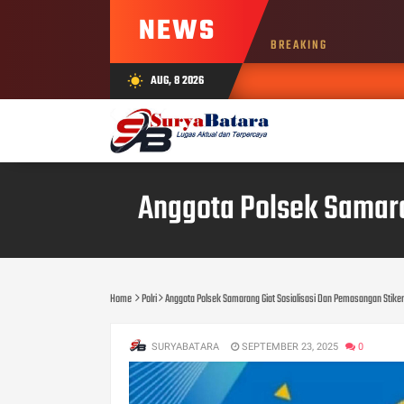
NEWS
BREAKING
AUG, 8 2026
wb_sunny
Anggota Polsek Samaran
Home
Polri
Anggota Polsek Samarang Giat Sosialisasi Dan Pemasangan Stiker C
SURYABATARA
SEPTEMBER 23, 2025
0