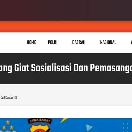
KABID HUMAS POL
AUG 06, 2026
HOME
POLRI
DAERAH
NASIONAL
g Giat Sosialisasi Dan Pemasangan
all Center 110