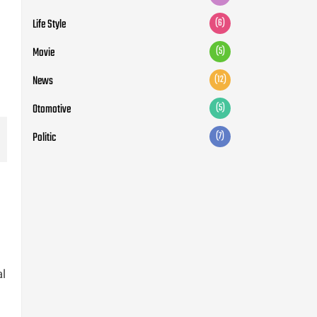
Life Style
(6)
Movie
(5)
News
(12)
Otomotive
(5)
Politic
(7)
l