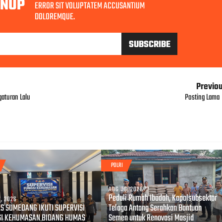
GNUP
ERROR SIT VOLUPTATEM ACCUSANTIUM
DOLOREMQUE.
Previo
aturan Lalu
Posting Lama
POLRI
AUG 06, 2026
Peduli Rumah Ibadah, Kapolsubsektor
, 2026
S SUMEDANG IKUTI SUPERVISI
Telaga Antang Serahkan Bantuan
SI KEHUMASAN BIDANG HUMAS
Semen untuk Renovasi Masjid