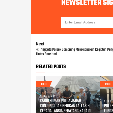
NEWSLETTER SI
Next
Anggota Polsek Samarang Melaksanakan Kegiatan Peng
Lintas Sore Hari
RELATED POSTS
POLRI
POLRI
AUG 06, 2026
KABID HUMAS POLDA JABAR
AUG 06
KUNJUNGI DAN BERIKAN TALI ASIH
POLRE
KEPADA LANSIA SEBATANG KARA DI
FUNG