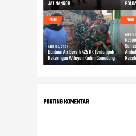
JATINANGOR
POLD
POLRI
POLRI
AUG 04
Respo
Sumed
AUG 04, 2026
Bantuan Air Bersih 425 KK Terdampak
Ambul
Kekeringan Wilayah Kodim Sumedang
Kecel
POSTING KOMENTAR