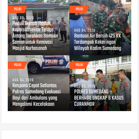
POLRI
POLRI
AUG 06, 2026
Peduli Rumah Ibadah,
Kapolsubsektor Telaga
AUG 04, 2026
Antang Serahkan Bantuan
Bantuan Air Bersih 425 KK
Semen untuk Renovasi
Terdampak Kekeringan
Masjid Nurhasanah
Wilayah Kodim Sumedang
POLRI
POLRI
AUG 04, 2026
Respons Cepat Satlantas
AUG 03, 2026
Polres Sumedang Evakuasi
POLRES SUMEDANG
Bayi dari Ambulans yang
BERHASIL UNGKAP 6 KASUS
Mengalami Kecelakaan
CURANMOR