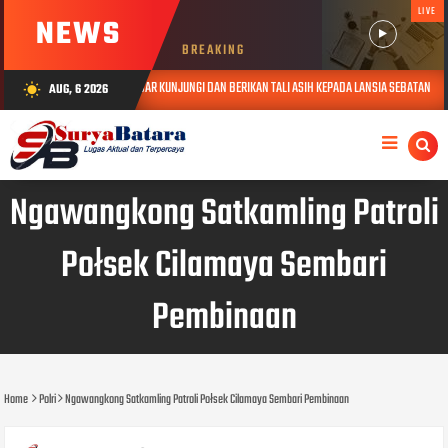
LIVE
NEWS
BREAKING
MAS POLDA JABAR KUNJUNGI DAN BERIKAN TALI ASIH KEPADA LANSIA SEBATANG KARA DI JATINAN
AUG, 6 2026
wb_sunny
Ngawangkong Satkamling Patroli
Połsek Cilamaya Sembari
Pembinaan
Home
Polri
Ngawangkong Satkamling Patroli Połsek Cilamaya Sembari Pembinaan