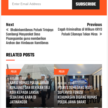
Next
Previous
Cegah Kriminalitas di Wilkum KRYD
Bhabinkamtibmas Polsek Tirtajaya
Sambangi Masyarakat Desa
Polsek Cilamaya Tekan Miras
Pisangsambo guna memberikan
Arahan dan Himbauan Kamtibmas
RELATED POSTS
POLRI
POLRI
AUG 06, 2026
KABID HUMAS POLDA JABAR
AUG 06, 2026
KUNJUNGI DAN BERIKAN TALI
POLRES SUMEDANG IKUTI
ASIH KEPADA LANSIA
SUPERVISI FUNGSI
SEBATANG KARA DI
KEHUMASAN BIDANG HUMAS
JATINANGOR
POLDA JAWA BARAT