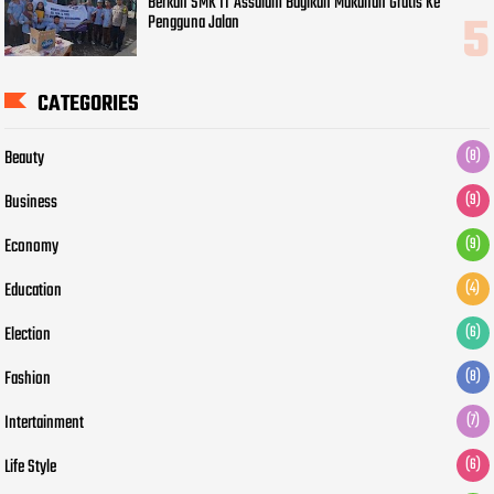
Berkah SMK IT Assalam Bagikan Makanan Gratis Ke
Pengguna Jalan
CATEGORIES
Beauty
(8)
Business
(9)
Economy
(9)
Education
(4)
Election
(6)
Fashion
(8)
Intertainment
(7)
Life Style
(6)