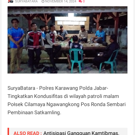
SURYABATARA
NOVEMBER 14, 2024
0
SuryaBatara - Polres Karawang Polda Jabar-
Tingkatkan Kondusifitas di wilayah patroli malam
Połsek Cilamaya Ngawangkong Pos Ronda Sembari
Pembinaan Satkamling.
Antisipasi Gangguan Kamtibmas,
ALSO READ :