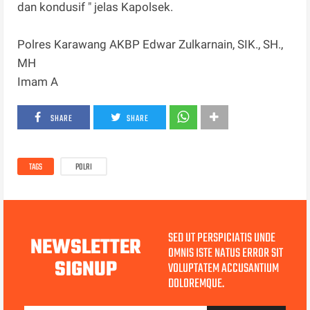
dan kondusif " jelas Kapolsek.
Polres Karawang AKBP Edwar Zulkarnain, SIK., SH.,
MH
Imam A
SHARE
SHARE
TAGS
POLRI
SED UT PERSPICIATIS UNDE
NEWSLETTER
OMNIS ISTE NATUS ERROR SIT
SIGNUP
VOLUPTATEM ACCUSANTIUM
DOLOREMQUE.