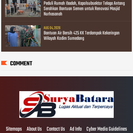
Peduli Rumah Ibadah, Kapolsubsektor Telaga Antang
Serahkan Bantuan Semen untuk Renovasi Masjid
Nurhasanah
AUG 04, 2026
Bantuan Air Bersih 425 KK Terdampak Kekeringan
Wilayah Kodim Sumedang
COMMENT
Sitemaps
About Us
Contact Us
Ad Info
Cyber Media Guidelines