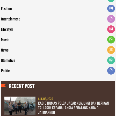
Fashion
(8)
Intertainment
(7)
Life Style
(6)
Movie
(5)
News
(12)
Otomotive
(5)
Politic
(7)
RECENT POST
AUG 06, 2026
KABID HUMAS POLDA JABAR KUNJUNGI DAN BERIKAN
TALI ASIH KEPADA LANSIA SEBATANG KARA DI
JATINANGOR