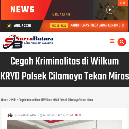
LIVE
NEWS
BREAKING
KABID HUMAS POLDA JABAR KUNJUNGI DAN BE
AUG, 7 2026
wb_sunny
AUG 06, 2026
Cegah Kriminalitas di Wilkum
KRYD Polsek Cilamaya Tekan Miras
Home
Polri
Cegah Kriminalitas di Wilkum KRYD Polsek Cilamaya Tekan Miras
SURYABATARA
NOVEMBER 14, 2024
0