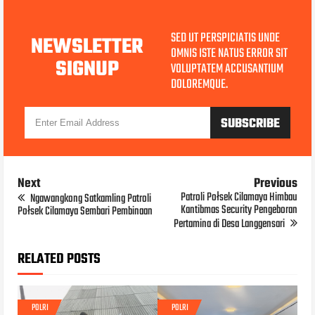
SED UT PERSPICIATIS UNDE
NEWSLETTER
OMNIS ISTE NATUS ERROR SIT
SIGNUP
VOLUPTATEM ACCUSANTIUM
DOLOREMQUE.
Next
Previous
Patroli Połsek Cilamaya Himbau
Ngawangkong Satkamling Patroli
Kantibmas Security Pengeboran
Połsek Cilamaya Sembari Pembinaan
Pertamina di Desa Langgensari
RELATED POSTS
POLRI
POLRI