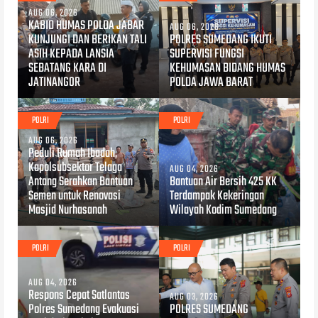
AUG 06, 2026
KABID HUMAS POLDA JABAR
AUG 06, 2026
KUNJUNGI DAN BERIKAN TALI
POLRES SUMEDANG IKUTI
ASIH KEPADA LANSIA
SUPERVISI FUNGSI
SEBATANG KARA DI
KEHUMASAN BIDANG HUMAS
JATINANGOR
POLDA JAWA BARAT
POLRI
POLRI
AUG 06, 2026
Peduli Rumah Ibadah,
Kapolsubsektor Telaga
AUG 04, 2026
Antang Serahkan Bantuan
Bantuan Air Bersih 425 KK
Semen untuk Renovasi
Terdampak Kekeringan
Masjid Nurhasanah
Wilayah Kodim Sumedang
POLRI
POLRI
AUG 04, 2026
Respons Cepat Satlantas
AUG 03, 2026
Polres Sumedang Evakuasi
POLRES SUMEDANG