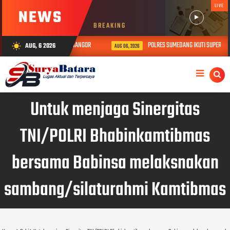
LIVE
NEWS
BREAKING
SIA SEBATANG KARA DI JATINANGOR
POLRES SUMEDANG IKUTI SUPERVISI 
AUG, 6 2026
wb_sunny
AUG 06, 2026
Untuk menjaga Sinergitas
TNI/POLRI Bhabinkamtibmas
bersama Babinsa melaksnakan
sambang/silaturahmi Kamtibmas