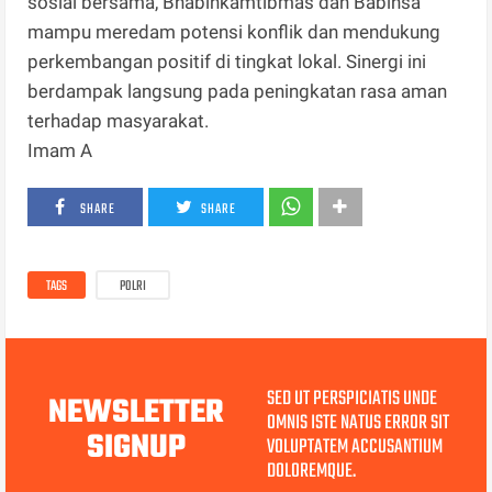
sosial bersama, Bhabinkamtibmas dan Babinsa
mampu meredam potensi konflik dan mendukung
perkembangan positif di tingkat lokal. Sinergi ini
berdampak langsung pada peningkatan rasa aman
terhadap masyarakat.
Imam A
SHARE
SHARE
TAGS
POLRI
SED UT PERSPICIATIS UNDE
NEWSLETTER
OMNIS ISTE NATUS ERROR SIT
SIGNUP
VOLUPTATEM ACCUSANTIUM
DOLOREMQUE.