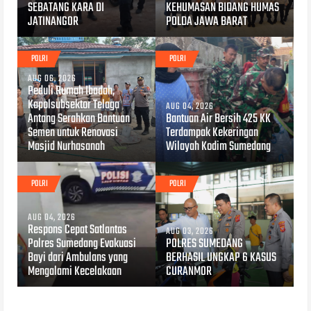
SEBATANG KARA DI
KEHUMASAN BIDANG HUMAS
JATINANGOR
POLDA JAWA BARAT
POLRI
POLRI
AUG 06, 2026
Peduli Rumah Ibadah,
Kapolsubsektor Telaga
AUG 04, 2026
Antang Serahkan Bantuan
Bantuan Air Bersih 425 KK
Semen untuk Renovasi
Terdampak Kekeringan
Masjid Nurhasanah
Wilayah Kodim Sumedang
POLRI
POLRI
AUG 04, 2026
Respons Cepat Satlantas
AUG 03, 2026
Polres Sumedang Evakuasi
POLRES SUMEDANG
Bayi dari Ambulans yang
BERHASIL UNGKAP 6 KASUS
Mengalami Kecelakaan
CURANMOR