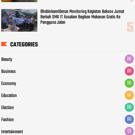
Bhabinkamtibmas Monitoring Kegiatan Baksos Jumat
Berkah SMK IT Assalam Bagikan Makanan Gratis Ke
Pengguna Jalan
CATEGORIES
Beauty
(8)
Business
(9)
Economy
(9)
Education
(4)
Election
(6)
Fashion
(8)
Intertainment
(7)