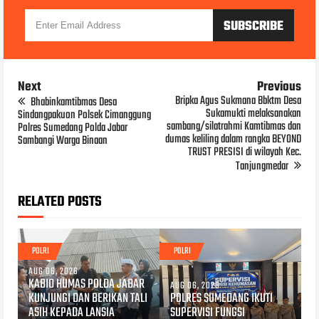
Next
Previous
Bripka Agus Sukmana Bbktm Desa
Bhabinkamtibmas Desa
Sukamukti melaksanakan
Sindangpakuon Polsek Cimanggung
sambang/silatrahmi Kamtibmas dan
Polres Sumedang Polda Jabar
dumas keliling dalam rangka BEYOND
Sambangi Warga Binaan
TRUST PRESISI di wilayah Kec.
Tanjungmedar
RELATED POSTS
POLRI
POLRI
AUG 06, 2026
KABID HUMAS POLDA JABAR
AUG 06, 2026
KUNJUNGI DAN BERIKAN TALI
POLRES SUMEDANG IKUTI
ASIH KEPADA LANSIA
SUPERVISI FUNGSI