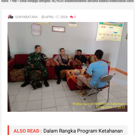
Home
Polri
Untuk menjaga Sinergitas TNI/POLRI Bhabinkamtibmas bersama Babinsa melaksnakan samba
SURYABATARA
APRIL 17, 2024
0
Dalam Rangka Program Ketahanan
ALSO READ :