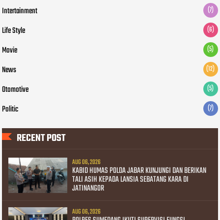
Intertainment
(7)
Life Style
(6)
Movie
(5)
News
(12)
Otomotive
(5)
Politic
(7)
RECENT POST
AUG 06, 2026
KABID HUMAS POLDA JABAR KUNJUNGI DAN BERIKAN
TALI ASIH KEPADA LANSIA SEBATANG KARA DI
JATINANGOR
AUG 06, 2026