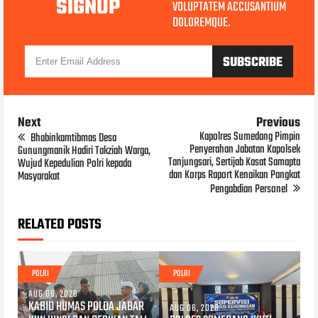
SIGNUP
VOLUPTATEM ACCUSANTIUM
DOLOREMQUE.
Next
Previous
Kapolres Sumedang Pimpin
Bhabinkamtibmas Desa
Penyerahan Jabatan Kapolsek
Gunungmanik Hadiri Takziah Warga,
Tanjungsari, Sertijab Kasat Samapta
Wujud Kepedulian Polri kepada
dan Korps Raport Kenaikan Pangkat
Masyarakat
Pengabdian Personel
RELATED POSTS
POLRI
POLRI
AUG 06, 2026
KABID HUMAS POLDA JABAR
AUG 06, 2026