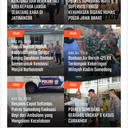
KUNJUNGI DAN BERIKAN TALI
POLRES SUMEDANG IKUTI
ASIH KEPADA LANSIA
SUPERVISI FUNGSI
SEBATANG KARA DI
KEHUMASAN BIDANG HUMAS
JATINANGOR
POLDA JAWA BARAT
POLRI
POLRI
AUG 06, 2026
Peduli Rumah Ibadah,
Kapolsubsektor Telaga
AUG 04, 2026
Antang Serahkan Bantuan
Bantuan Air Bersih 425 KK
Semen untuk Renovasi
Terdampak Kekeringan
Masjid Nurhasanah
Wilayah Kodim Sumedang
POLRI
POLRI
AUG 04, 2026
Respons Cepat Satlantas
AUG 03, 2026
Polres Sumedang Evakuasi
POLRES SUMEDANG
Bayi dari Ambulans yang
BERHASIL UNGKAP 6 KASUS
Mengalami Kecelakaan
CURANMOR