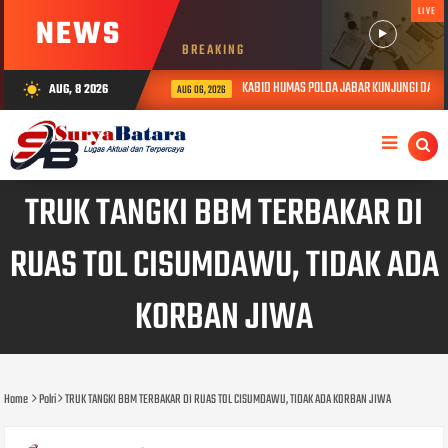
LIVE
NEWS
BREAKING
KABID HUMAS POLDA JABAR KUNJUNGI DAN BERI
AUG, 8 2026
wb_sunny
AUG 06, 2026
TRUK TANGKI BBM TERBAKAR DI
RUAS TOL CISUMDAWU, TIDAK ADA
KORBAN JIWA
Home
Polri
TRUK TANGKI BBM TERBAKAR DI RUAS TOL CISUMDAWU, TIDAK ADA KORBAN JIWA