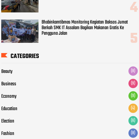
Bhabinkamtibmas Monitoring Kegiatan Baksos Jumat
Berkah SMK IT Assalam Bagikan Makanan Gratis Ke
Pengguna Jalan
CATEGORIES
Beauty
(8)
Business
(9)
Economy
(9)
Education
(4)
Election
(6)
Fashion
(8)