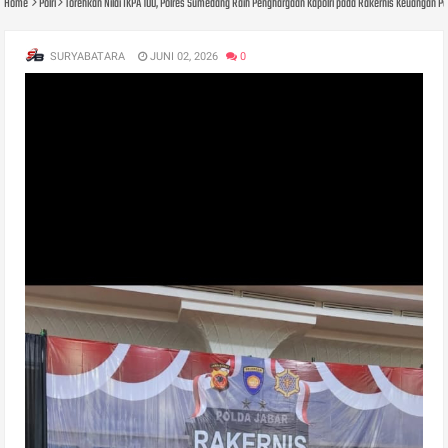
Home
Polri
Torehkan Nilai IKPA 100, Polres Sumedang Raih Penghargaan Kapolri pada Rakernis Keuangan P
SURYABATARA
JUNI 02, 2026
0