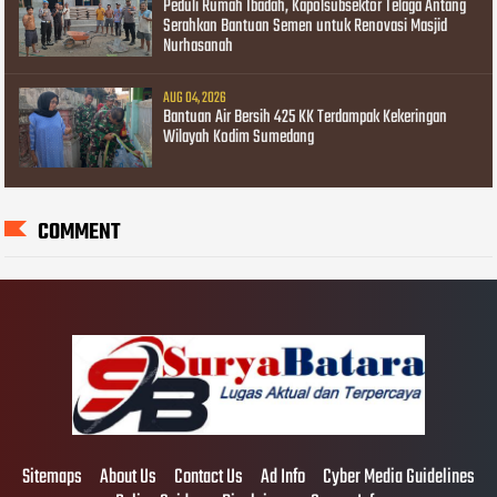
Peduli Rumah Ibadah, Kapolsubsektor Telaga Antang
Serahkan Bantuan Semen untuk Renovasi Masjid
Nurhasanah
AUG 04, 2026
Bantuan Air Bersih 425 KK Terdampak Kekeringan
Wilayah Kodim Sumedang
COMMENT
Sitemaps
About Us
Contact Us
Ad Info
Cyber Media Guidelines