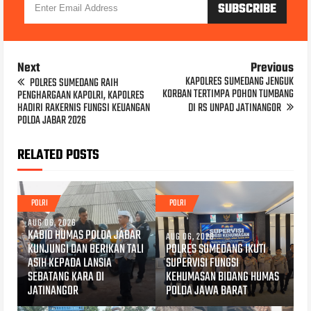
Next
Previous
KAPOLRES SUMEDANG JENGUK
POLRES SUMEDANG RAIH
KORBAN TERTIMPA POHON TUMBANG
PENGHARGAAN KAPOLRI, KAPOLRES
HADIRI RAKERNIS FUNGSI KEUANGAN
DI RS UNPAD JATINANGOR
POLDA JABAR 2026
RELATED POSTS
POLRI
POLRI
AUG 06, 2026
KABID HUMAS POLDA JABAR
AUG 06, 2026
KUNJUNGI DAN BERIKAN TALI
POLRES SUMEDANG IKUTI
ASIH KEPADA LANSIA
SUPERVISI FUNGSI
SEBATANG KARA DI
KEHUMASAN BIDANG HUMAS
JATINANGOR
POLDA JAWA BARAT