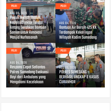
POLRI
POLRI
AUG 06, 2026
Peduli Rumah Ibadah,
Kapolsubsektor Telaga
AUG 04, 2026
Antang Serahkan Bantuan
Bantuan Air Bersih 425 KK
Semen untuk Renovasi
Terdampak Kekeringan
Masjid Nurhasanah
Wilayah Kodim Sumedang
POLRI
POLRI
AUG 04, 2026
Respons Cepat Satlantas
AUG 03, 2026
Polres Sumedang Evakuasi
POLRES SUMEDANG
Bayi dari Ambulans yang
BERHASIL UNGKAP 6 KASUS
Mengalami Kecelakaan
CURANMOR