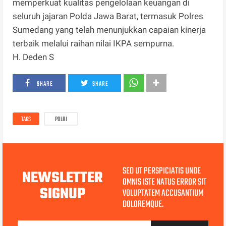
memperkuat kualitas pengelolaan keuangan di
seluruh jajaran Polda Jawa Barat, termasuk Polres
Sumedang yang telah menunjukkan capaian kinerja
terbaik melalui raihan nilai IKPA sempurna.
H. Deden S
SHARE
SHARE
TAGS
POLRI
SED UT PERSPICIATIS UNDE
NEWSLETTER
OMNIS ISTE NATUS ERROR SIT
SIGNUP
VOLUPTATEM ACCUSANTIUM
DOLOREMQUE.