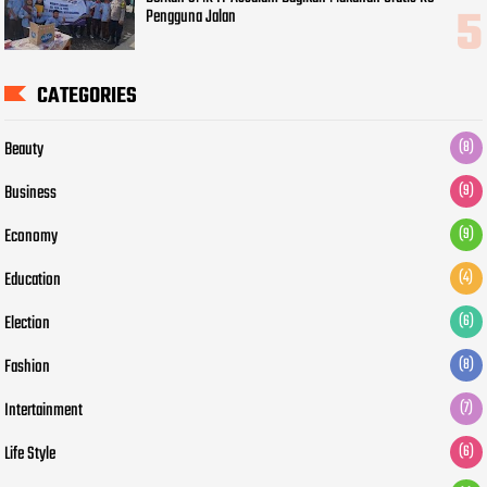
Pengguna Jalan
CATEGORIES
Beauty
(8)
Business
(9)
Economy
(9)
Education
(4)
Election
(6)
Fashion
(8)
Intertainment
(7)
Life Style
(6)