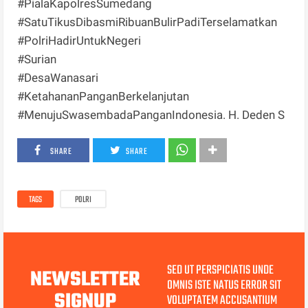
#PialaKapolresSumedang
#SatuTikusDibasmiRibuanBulirPadiTerselamatkan
#PolriHadirUntukNegeri
#Surian
#DesaWanasari
#KetahananPanganBerkelanjutan
#MenujuSwasembadaPanganIndonesia. H. Deden S
SHARE
SHARE
TAGS
POLRI
SED UT PERSPICIATIS UNDE
NEWSLETTER
OMNIS ISTE NATUS ERROR SIT
SIGNUP
VOLUPTATEM ACCUSANTIUM