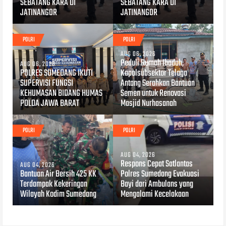
SEBATANG KARA DI
SEBATANG KARA DI
JATINANGOR
JATINANGOR
POLRI
POLRI
AUG 06, 2026
Peduli Rumah Ibadah,
AUG 06, 2026
POLRES SUMEDANG IKUTI
Kapolsubsektor Telaga
SUPERVISI FUNGSI
Antang Serahkan Bantuan
KEHUMASAN BIDANG HUMAS
Semen untuk Renovasi
POLDA JAWA BARAT
Masjid Nurhasanah
POLRI
POLRI
AUG 04, 2026
Respons Cepat Satlantas
AUG 04, 2026
Bantuan Air Bersih 425 KK
Polres Sumedang Evakuasi
Terdampak Kekeringan
Bayi dari Ambulans yang
Wilayah Kodim Sumedang
Mengalami Kecelakaan