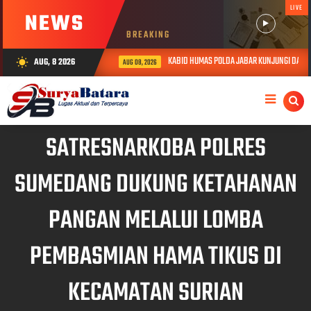
LIVE
NEWS
BREAKING
KABID HUMAS POLDA JABAR KUNJUNGI DAN BERI
AUG, 8 2026
wb_sunny
AUG 08, 2026
SATRESNARKOBA POLRES
SUMEDANG DUKUNG KETAHANAN
PANGAN MELALUI LOMBA
PEMBASMIAN HAMA TIKUS DI
KECAMATAN SURIAN