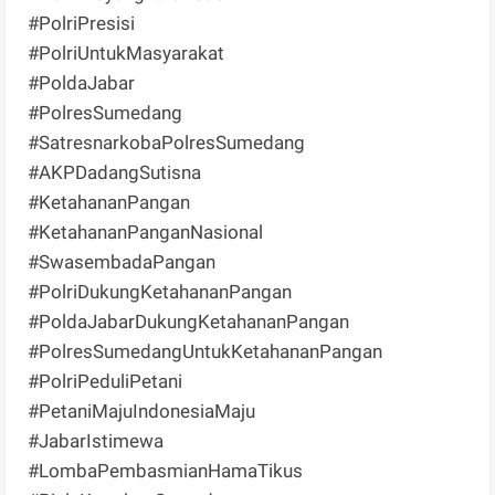
#PolriPresisi
#PolriUntukMasyarakat
#PoldaJabar
#PolresSumedang
#SatresnarkobaPolresSumedang
#AKPDadangSutisna
#KetahananPangan
#KetahananPanganNasional
#SwasembadaPangan
#PolriDukungKetahananPangan
#PoldaJabarDukungKetahananPangan
#PolresSumedangUntukKetahananPangan
#PolriPeduliPetani
#PetaniMajuIndonesiaMaju
#JabarIstimewa
#LombaPembasmianHamaTikus