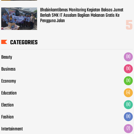
Bhabinkamtibmas Monitoring Kegiatan Baksos Jumat
Berkah SMK IT Assalam Bagikan Makanan Gratis Ke
Pengguna Jalan
CATEGORIES
Beauty
(8)
Business
(9)
Economy
(9)
Education
(4)
Election
(6)
Fashion
(8)
Intertainment
(7)