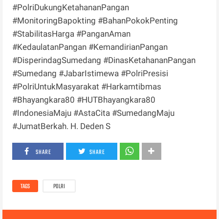
#PolriDukungKetahananPangan
#MonitoringBapokting #BahanPokokPenting
#StabilitasHarga #PanganAman
#KedaulatanPangan #KemandirianPangan
#DisperindagSumedang #DinasKetahananPangan
#Sumedang #JabarIstimewa #PolriPresisi
#PolriUntukMasyarakat #Harkamtibmas
#Bhayangkara80 #HUTBhayangkara80
#IndonesiaMaju #AstaCita #SumedangMaju
#JumatBerkah. H. Deden S
SHARE
SHARE
TAGS
POLRI