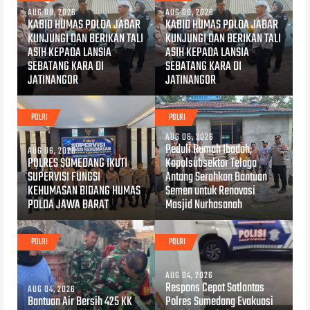
AUG 08, 2026
AUG 06, 2026
KABID HUMAS POLDA JABAR
KABID HUMAS POLDA JABAR
KUNJUNGI DAN BERIKAN TALI
KUNJUNGI DAN BERIKAN TALI
ASIH KEPADA LANSIA
ASIH KEPADA LANSIA
SEBATANG KARA DI
SEBATANG KARA DI
JATINANGOR
JATINANGOR
POLRI
POLRI
AUG 06, 2026
Peduli Rumah Ibadah,
AUG 06, 2026
POLRES SUMEDANG IKUTI
Kapolsubsektor Telaga
SUPERVISI FUNGSI
Antang Serahkan Bantuan
KEHUMASAN BIDANG HUMAS
Semen untuk Renovasi
POLDA JAWA BARAT
Masjid Nurhasanah
POLRI
POLRI
AUG 04, 2026
Respons Cepat Satlantas
AUG 04, 2026
Bantuan Air Bersih 425 KK
Polres Sumedang Evakuasi