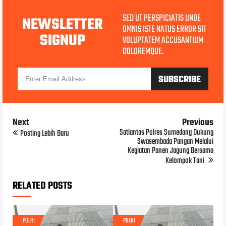
SED UT PERSPICIATIS UNDE
NEWSLETTER
OMNIS ISTE NATUS ERROR SIT
SIGNUP
VOLUPTATEM ACCUSANTIUM
DOLOREMQUE.
Next
Previous
Satlantas Polres Sumedang Dukung
Posting Lebih Baru
Swasembada Pangan Melalui
Kegiatan Panen Jagung Bersama
Kelompok Tani
RELATED POSTS
POLRI
POLRI