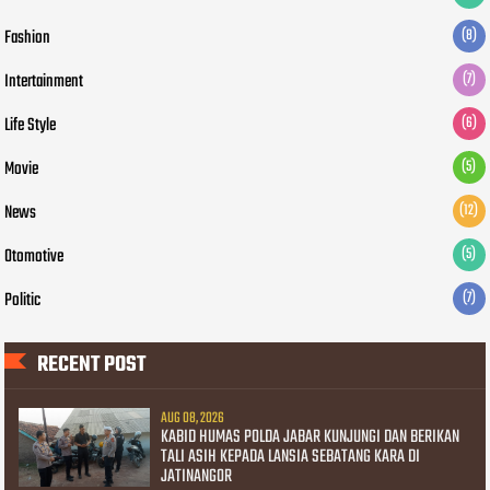
Fashion
(8)
Intertainment
(7)
Life Style
(6)
Movie
(5)
News
(12)
Otomotive
(5)
Politic
(7)
RECENT POST
AUG 08, 2026
KABID HUMAS POLDA JABAR KUNJUNGI DAN BERIKAN
TALI ASIH KEPADA LANSIA SEBATANG KARA DI
JATINANGOR