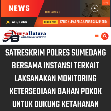
LIVE
NEWS
BREAKING
KABID HUMAS POLDA JABAR KUNJUNGI DAN BE
AUG, 9 2026
wb_sunny
AUG 08, 2026
SATRESKRIM POLRES SUMEDANG
BERSAMA INSTANSI TERKAIT
LAKSANAKAN MONITORING
KETERSEDIAAN BAHAN POKOK
UNTUK DUKUNG KETAHANAN