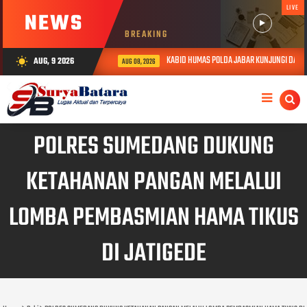
LIVE
NEWS
BREAKING
KABID HUMAS POLDA JABAR KUNJUNGI DAN BE
AUG, 9 2026
wb_sunny
AUG 08, 2026
POLRES SUMEDANG DUKUNG
KETAHANAN PANGAN MELALUI
LOMBA PEMBASMIAN HAMA TIKUS
DI JATIGEDE