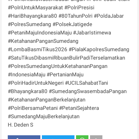
#PolriUntukMasyarakat #PolriPresisi
#HariBhayangkara80 #80TahunPolri #PoldaJabar
#PolresSumedang #PolsekJatigede
#PetaniMajuIndonesiaMaju #JabarIstimewa
#KetahananPanganSumedang
#LombaBasmiTikus2026 #PialaKapolresSumedang
#SatuTikusDibasmiRibuanBulirPadiTerselamatkan
#PolresSumedangUntukKetahananPangan
#IndonesiaMaju #PertanianMaju
#PolriHadirUntukNegeri #UCILSahabatTani
#Bhayangkara80 #SumedangSwasembadaPangan
#KetahananPanganBerkelanjutan
#PolriBersamaPetani #PetaniSejahtera
#SumedangMajuBerkelanjutan
H. Deden S