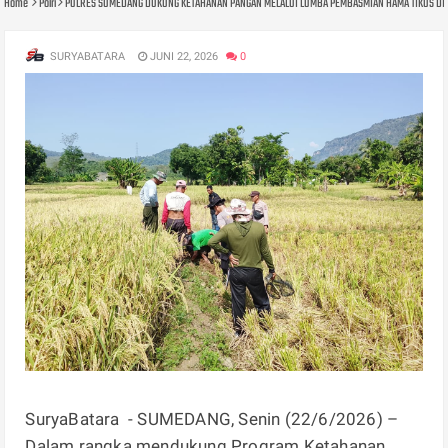
Home
Polri
POLRES SUMEDANG DUKUNG KETAHANAN PANGAN MELALUI LOMBA PEMBASMIAN HAMA TIKUS DI 
SURYABATARA
JUNI 22, 2026
0
SuryaBatara - SUMEDANG, Senin (22/6/2026) –
Dalam rangka mendukung Program Ketahanan