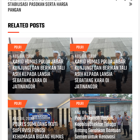
STABILISASI PASOKAN SERTA HARGA
PANGAN
RELATED POSTS
POLRI
POLRI
AUG 08, 2026
AUG 06, 2026
KABID HUMAS POLDA JABAR
KABID HUMAS POLDA JABAR
KUNJUNGI DAN BERIKAN TALI
KUNJUNGI DAN BERIKAN TALI
ASIH KEPADA LANSIA
ASIH KEPADA LANSIA
SEBATANG KARA DI
SEBATANG KARA DI
JATINANGOR
JATINANGOR
POLRI
POLRI
AUG 06, 2026
Peduli Rumah Ibadah,
AUG 06, 2026
POLRES SUMEDANG IKUTI
Kapolsubsektor Telaga
SUPERVISI FUNGSI
Antang Serahkan Bantuan
KEHUMASAN BIDANG HUMAS
Semen untuk Renovasi