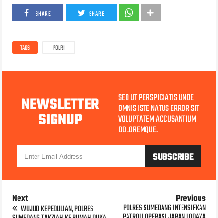
SHARE
SHARE
TAGS
POLRI
SED UT PERSPICIATIS UNDE
NEWSLETTER
OMNIS ISTE NATUS ERROR SIT
SIGNUP
VOLUPTATEM ACCUSANTIUM
DOLOREMQUE.
Next
Previous
POLRES SUMEDANG INTENSIFKAN
WUJUD KEPEDULIAN, POLRES
PATROLI OPERASI JARAN LODAYA