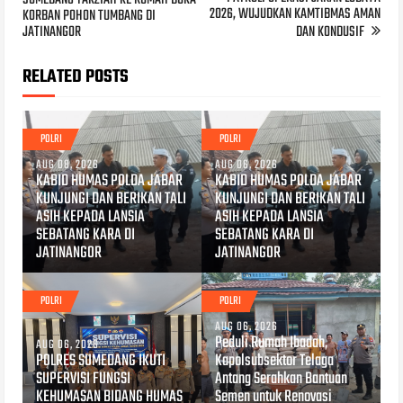
SUMEDANG TAKZIAH KE RUMAH DUKA
2026, WUJUDKAN KAMTIBMAS AMAN
KORBAN POHON TUMBANG DI
JATINANGOR
DAN KONDUSIF
RELATED POSTS
POLRI
POLRI
AUG 08, 2026
AUG 06, 2026
KABID HUMAS POLDA JABAR
KABID HUMAS POLDA JABAR
KUNJUNGI DAN BERIKAN TALI
KUNJUNGI DAN BERIKAN TALI
ASIH KEPADA LANSIA
ASIH KEPADA LANSIA
SEBATANG KARA DI
SEBATANG KARA DI
JATINANGOR
JATINANGOR
POLRI
POLRI
AUG 06, 2026
Peduli Rumah Ibadah,
AUG 06, 2026
POLRES SUMEDANG IKUTI
Kapolsubsektor Telaga
SUPERVISI FUNGSI
Antang Serahkan Bantuan
KEHUMASAN BIDANG HUMAS
Semen untuk Renovasi