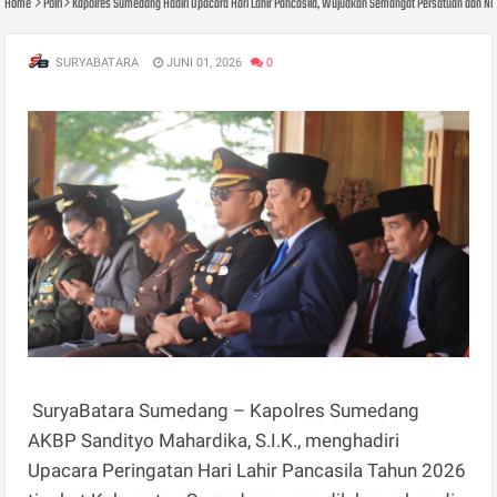
Home
Polri
Kapolres Sumedang Hadiri Upacara Hari Lahir Pancasila, Wujudkan Semangat Persatuan dan N
SURYABATARA
JUNI 01, 2026
0
SuryaBatara Sumedang – Kapolres Sumedang
AKBP Sandityo Mahardika, S.I.K., menghadiri
Upacara Peringatan Hari Lahir Pancasila Tahun 2026