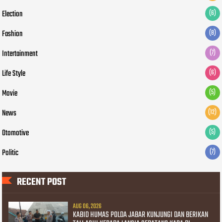
Election
(6)
Fashion
(8)
Intertainment
(7)
Life Style
(6)
Movie
(5)
News
(12)
Otomotive
(5)
Politic
(7)
RECENT POST
AUG 06, 2026
KABID HUMAS POLDA JABAR KUNJUNGI DAN BERIKAN