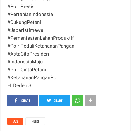
#PolriPresisi
#PertanianIndonesia
#DukungPetani
#JabarIstimewa
#PemanfaatanLahanProduktif
#PolriPeduliKetahananPangan
#AstaCitaPresiden
#IndonesiaMaju
#PolriCintaPetani
#KetahananPanganPolri
H. Deden S
SHARE
SHARE
TAGS
POLRI