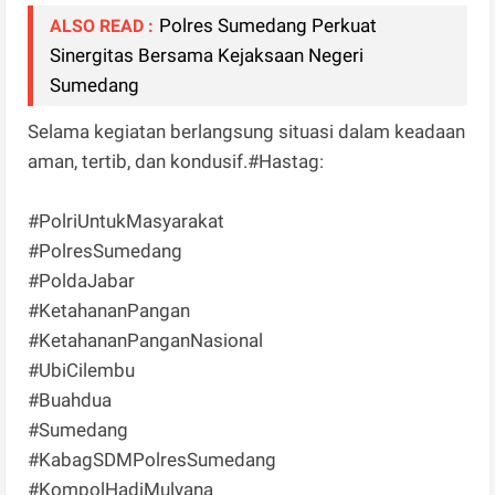
Polres Sumedang Perkuat
ALSO READ :
Sinergitas Bersama Kejaksaan Negeri
Sumedang
Selama kegiatan berlangsung situasi dalam keadaan
aman, tertib, dan kondusif.#Hastag:
#PolriUntukMasyarakat
#PolresSumedang
#PoldaJabar
#KetahananPangan
#KetahananPanganNasional
#UbiCilembu
#Buahdua
#Sumedang
#KabagSDMPolresSumedang
#KompolHadiMulyana