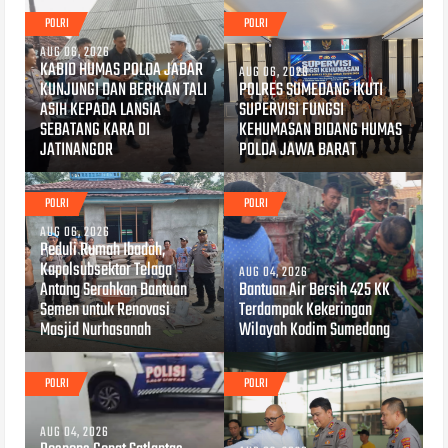
POLRI
POLRI
AUG 06, 2026
KABID HUMAS POLDA JABAR
AUG 06, 2026
KUNJUNGI DAN BERIKAN TALI
POLRES SUMEDANG IKUTI
ASIH KEPADA LANSIA
SUPERVISI FUNGSI
SEBATANG KARA DI
KEHUMASAN BIDANG HUMAS
JATINANGOR
POLDA JAWA BARAT
POLRI
POLRI
AUG 06, 2026
Peduli Rumah Ibadah,
Kapolsubsektor Telaga
AUG 04, 2026
Antang Serahkan Bantuan
Bantuan Air Bersih 425 KK
Semen untuk Renovasi
Terdampak Kekeringan
Masjid Nurhasanah
Wilayah Kodim Sumedang
POLRI
POLRI
AUG 04, 2026