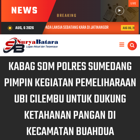
LIVE
NEWS
BREAKING
RIKAN TALI ASIH KEPADA LANSIA SEBATANG KARA DI JATINANGOR
POLRES 
AUG, 6 2026
wb_sunny
AUG 06, 2026
KABAG SDM POLRES SUMEDANG
PIMPIN KEGIATAN PEMELIHARAAN
UBI CILEMBU UNTUK DUKUNG
KETAHANAN PANGAN DI
KECAMATAN BUAHDUA