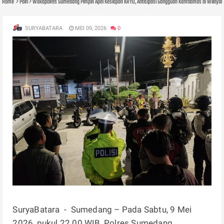
Home
Polri
Wakapolres Sumedang Pimpin Apel Kesiapan KRYD, Antisipasi Gangguan Kamtibmas di Wilay
SURYABATARA
MEI 09, 2026
0
SuryaBatara - Sumedang – Pada Sabtu, 9 Mei
2026, pukul 22.00 WIB, Polres Sumedang