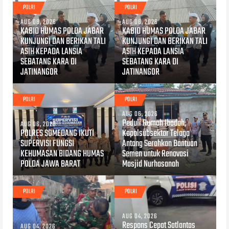
POLRI
POLRI
AUG 08, 2026
AUG 06, 2026
KABID HUMAS POLDA JABAR
KABID HUMAS POLDA JABAR
KUNJUNGI DAN BERIKAN TALI
KUNJUNGI DAN BERIKAN TALI
ASIH KEPADA LANSIA
ASIH KEPADA LANSIA
SEBATANG KARA DI
SEBATANG KARA DI
JATINANGOR
JATINANGOR
POLRI
POLRI
AUG 06, 2026
Peduli Rumah Ibadah,
AUG 06, 2026
POLRES SUMEDANG IKUTI
Kapolsubsektor Telaga
SUPERVISI FUNGSI
Antang Serahkan Bantuan
KEHUMASAN BIDANG HUMAS
Semen untuk Renovasi
POLDA JAWA BARAT
Masjid Nurhasanah
POLRI
POLRI
AUG 04, 2026
Respons Cepat Satlantas
AUG 04, 2026