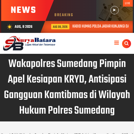
LIVE
NEWS
BREAKING
KABID HUMAS POLDA JABAR KUNJUNGI DAN BERI
AUG, 8 2026
wb_sunny
AUG 08, 2026
Wakapolres Sumedang Pimpin
Apel Kesiapan KRYD, Antisipasi
Gangguan Kamtibmas di Wilayah
Hukum Polres Sumedang