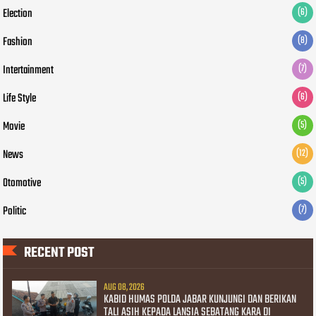
Election
(6)
Fashion
(8)
Intertainment
(7)
Life Style
(6)
Movie
(5)
News
(12)
Otomotive
(5)
Politic
(7)
RECENT POST
AUG 08, 2026
KABID HUMAS POLDA JABAR KUNJUNGI DAN BERIKAN
TALI ASIH KEPADA LANSIA SEBATANG KARA DI