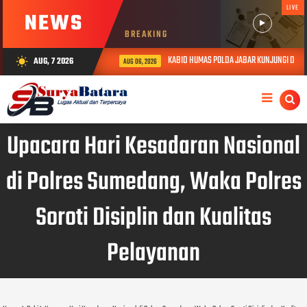
LIVE
NEWS
BREAKING
KABID HUMAS POLDA JABAR KUNJUNGI DAN BE
AUG, 7 2026
wb_sunny
AUG 06, 2026
Upacara Hari Kesadaran Nasional
di Polres Sumedang, Waka Polres
Soroti Disiplin dan Kualitas
Pelayanan