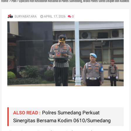
Home
Polri
Upacara Hari Kesadaran Nasional di Polres Sumedang, Waka Polres Soroti Disiplin dan Kualitas
SURYABATARA
APRIL 17, 2026
0
Polres Sumedang Perkuat
ALSO READ :
Sinergitas Bersama Kodim 0610/Sumedang