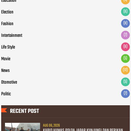
Education
Election
(6)
Fashion
(8)
Intertainment
(7)
Life Style
(6)
Movie
(5)
News
(12)
Otomotive
(5)
Politic
(7)
RECENT POST
AUG 06, 2026
KABID HUMAS POLDA JABAR KUNJUNGI DAN BERIKAN