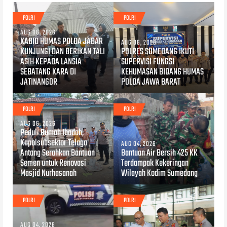
POLRI
POLRI
AUG 06, 2026
KABID HUMAS POLDA JABAR
AUG 06, 2026
KUNJUNGI DAN BERIKAN TALI
POLRES SUMEDANG IKUTI
ASIH KEPADA LANSIA
SUPERVISI FUNGSI
SEBATANG KARA DI
KEHUMASAN BIDANG HUMAS
JATINANGOR
POLDA JAWA BARAT
POLRI
POLRI
AUG 06, 2026
Peduli Rumah Ibadah,
Kapolsubsektor Telaga
AUG 04, 2026
Antang Serahkan Bantuan
Bantuan Air Bersih 425 KK
Semen untuk Renovasi
Terdampak Kekeringan
Masjid Nurhasanah
Wilayah Kodim Sumedang
POLRI
POLRI
AUG 04, 2026