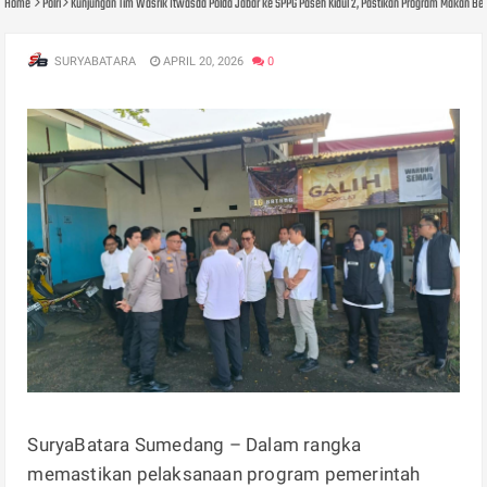
Home
Polri
Kunjungan Tim Wasrik Itwasda Polda Jabar ke SPPG Paseh Kidul 2, Pastikan Program Makan Bergi
SURYABATARA
APRIL 20, 2026
0
SuryaBatara Sumedang – Dalam rangka
memastikan pelaksanaan program pemerintah