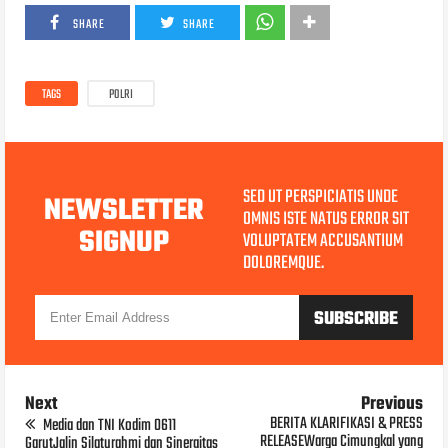
SHARE
SHARE
TAGS
POLRI
SED UT PERSPICIATIS UNDE
NEWSLETTER
OMNIS ISTE NATUS ERROR SIT
SIGNUP
VOLUPTATEM ACCUSANTIUM
DOLOREMQUE.
Next
Previous
BERITA KLARIFIKASI & PRESS
Media dan TNI Kodim 0611
RELEASEWarga Cimungkal yang
GarutJalin Silaturahmi dan Sinergitas