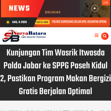
LIVE
NEWS
BREAKING
POLRES SUMEDANG GELAR APEL KESIAPAN OPERASI KRYD
AUG, 6 2026
wb_sunny
AUG 01, 2026
AUG
Kunjungan Tim Wasrik Itwasda
Polda Jabar ke SPPG Paseh Kidul
2, Pastikan Program Makan Bergizi
Gratis Berjalan Optimal