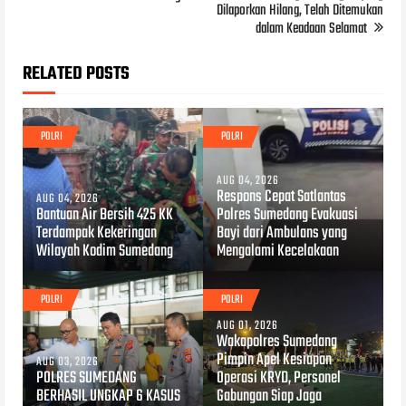
Dilaporkan Hilang, Telah Ditemukan
dalam Keadaan Selamat
RELATED POSTS
POLRI
POLRI
AUG 04, 2026
Respons Cepat Satlantas
AUG 04, 2026
Bantuan Air Bersih 425 KK
Polres Sumedang Evakuasi
Terdampak Kekeringan
Bayi dari Ambulans yang
Wilayah Kodim Sumedang
Mengalami Kecelakaan
POLRI
POLRI
AUG 01, 2026
Wakapolres Sumedang
Pimpin Apel Kesiapan
AUG 03, 2026
POLRES SUMEDANG
Operasi KRYD, Personel
BERHASIL UNGKAP 6 KASUS
Gabungan Siap Jaga