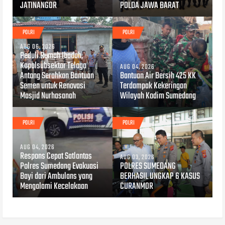
JATINANGOR
POLDA JAWA BARAT
POLRI
POLRI
AUG 06, 2026
Peduli Rumah Ibadah,
Kapolsubsektor Telaga
AUG 04, 2026
Antang Serahkan Bantuan
Bantuan Air Bersih 425 KK
Semen untuk Renovasi
Terdampak Kekeringan
Masjid Nurhasanah
Wilayah Kodim Sumedang
POLRI
POLRI
AUG 04, 2026
Respons Cepat Satlantas
AUG 03, 2026
Polres Sumedang Evakuasi
POLRES SUMEDANG
Bayi dari Ambulans yang
BERHASIL UNGKAP 6 KASUS
Mengalami Kecelakaan
CURANMOR