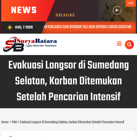
LIVE
NEWS
BREAKING
 POLDA JABAR KUNJUNGI DAN BERIKAN TALI ASIH KEPADA LANSIA SEBATANG KARA DI JATINANGOR
AUG, 7 2026
wb_sunny
Evakuasi Longsor di Sumedang
Selatan, Korban Ditemukan
Setelah Pencarian Intensif
Home
Polri
Evakuasi Longsor di Sumedang Selatan, Korban Ditemukan Setelah Pencarian Intensif