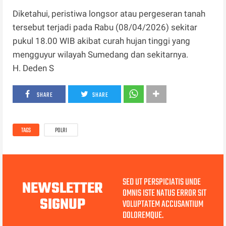
Diketahui, peristiwa longsor atau pergeseran tanah
tersebut terjadi pada Rabu (08/04/2026) sekitar
pukul 18.00 WIB akibat curah hujan tinggi yang
mengguyur wilayah Sumedang dan sekitarnya.
H. Deden S
SHARE
SHARE
TAGS
POLRI
SED UT PERSPICIATIS UNDE
NEWSLETTER
OMNIS ISTE NATUS ERROR SIT
SIGNUP
VOLUPTATEM ACCUSANTIUM
DOLOREMQUE.