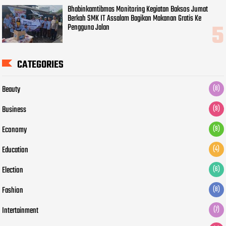
Bhabinkamtibmas Monitoring Kegiatan Baksos Jumat
Berkah SMK IT Assalam Bagikan Makanan Gratis Ke
Pengguna Jalan
CATEGORIES
Beauty
(8)
Business
(9)
Economy
(9)
Education
(4)
Election
(6)
Fashion
(8)
Intertainment
(7)