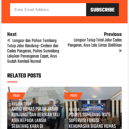
Next
Previous
Longsor Tutup Total Jalur Cadas
Longsor dan Pohon Tumbang
Pangeran, Arus Lalu Lintas Dialihkan
Tutup Jalur Bandung–Cirebon dan
Cadas Pangeran, Polres Sumedang
Lakukan Penanganan Cepat, Arus
Sudah Kembali Normal
RELATED POSTS
POLRI
POLRI
AUG 06, 2026
KABID HUMAS POLDA JABAR
AUG 06, 2026
KUNJUNGI DAN BERIKAN TALI
POLRES SUMEDANG IKUTI
ASIH KEPADA LANSIA
SUPERVISI FUNGSI
SEBATANG KARA DI
KEHUMASAN BIDANG HUMAS