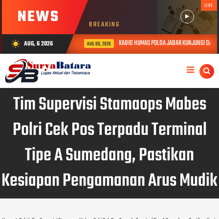
LIVE
NEWS
BREAKING
KABID HUMAS POLDA JABAR KUNJUNGI DAN BE
AUG, 6 2026
wb_sunny
AUG 06, 2026
Tim Supervisi Stamaops Mabes
Polri Cek Pos Terpadu Terminal
Tipe A Sumedang, Pastikan
Kesiapan Pengamanan Arus Mudik