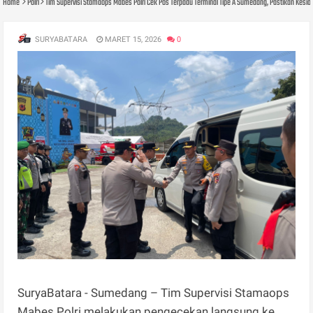
Home
Polri
Tim Supervisi Stamaops Mabes Polri Cek Pos Terpadu Terminal Tipe A Sumedang, Pastikan Kes
SURYABATARA
MARET 15, 2026
0
SuryaBatara - Sumedang – Tim Supervisi Stamaops
Mabes Polri melakukan pengecekan langsung ke