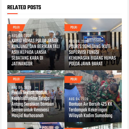
RELATED POSTS
POLRI
POLRI
AUG 06, 2026
KABID HUMAS POLDA JABAR
AUG 06, 2026
KUNJUNGI DAN BERIKAN TALI
POLRES SUMEDANG IKUTI
ASIH KEPADA LANSIA
SUPERVISI FUNGSI
SEBATANG KARA DI
KEHUMASAN BIDANG HUMAS
JATINANGOR
POLDA JAWA BARAT
POLRI
POLRI
AUG 06, 2026
Peduli Rumah Ibadah,
Kapolsubsektor Telaga
AUG 04, 2026
Antang Serahkan Bantuan
Bantuan Air Bersih 425 KK
Semen untuk Renovasi
Terdampak Kekeringan
Masjid Nurhasanah
Wilayah Kodim Sumedang