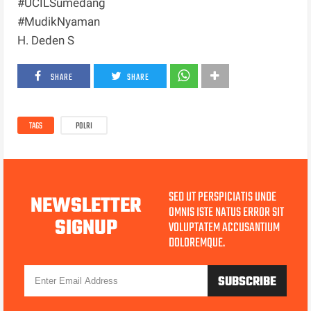
#UCILSumedang
#MudikNyaman
H. Deden S
SHARE
SHARE
TAGS
POLRI
SED UT PERSPICIATIS UNDE
NEWSLETTER
OMNIS ISTE NATUS ERROR SIT
SIGNUP
VOLUPTATEM ACCUSANTIUM
DOLOREMQUE.