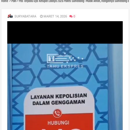
Home
Polri
Pos Terpadu Ops Ketupat Lodaya 2026 Polres Sumedang : Mudik Aman, Hangatnya Sumedang de
SURYABATARA
MARET 14, 2026
0