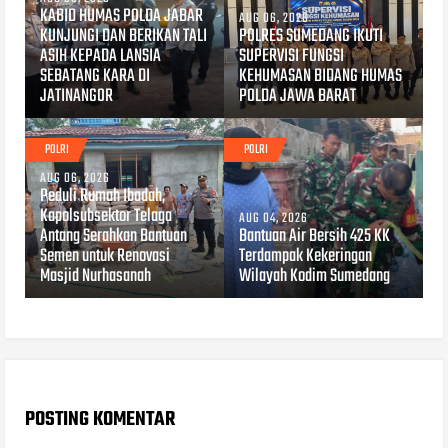
KABID HUMAS POLDA JABAR
AUG 06, 2026
KUNJUNGI DAN BERIKAN TALI
POLRES SUMEDANG IKUTI
ASIH KEPADA LANSIA
SUPERVISI FUNGSI
SEBATANG KARA DI
KEHUMASAN BIDANG HUMAS
JATINANGOR
POLDA JAWA BARAT
POLRI
POLRI
AUG 06, 2026
Peduli Rumah Ibadah,
Kapolsubsektor Telaga
AUG 04, 2026
Antang Serahkan Bantuan
Bantuan Air Bersih 425 KK
Semen untuk Renovasi
Terdampak Kekeringan
Masjid Nurhasanah
Wilayah Kodim Sumedang
POSTING KOMENTAR