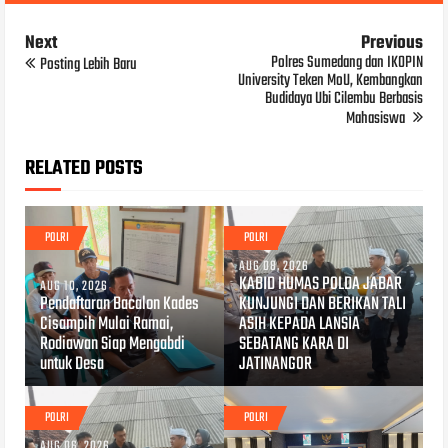
Next
Previous
Polres Sumedang dan IKOPIN
Posting Lebih Baru
University Teken MoU, Kembangkan
Budidaya Ubi Cilembu Berbasis
Mahasiswa
RELATED POSTS
POLRI
POLRI
AUG 08, 2026
KABID HUMAS POLDA JABAR
AUG 10, 2026
Pendaftaran Bacalon Kades
KUNJUNGI DAN BERIKAN TALI
Cisampih Mulai Ramai,
ASIH KEPADA LANSIA
Rodiawan Siap Mengabdi
SEBATANG KARA DI
untuk Desa
JATINANGOR
POLRI
POLRI
AUG 06, 2026