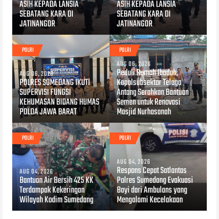
ASIH KEPADA LANSIA
ASIH KEPADA LANSIA
SEBATANG KARA DI
SEBATANG KARA DI
JATINANGOR
JATINANGOR
POLRI
POLRI
AUG 06, 2026
Peduli Rumah Ibadah,
AUG 06, 2026
POLRES SUMEDANG IKUTI
Kapolsubsektor Telaga
SUPERVISI FUNGSI
Antang Serahkan Bantuan
KEHUMASAN BIDANG HUMAS
Semen untuk Renovasi
POLDA JAWA BARAT
Masjid Nurhasanah
POLRI
POLRI
AUG 04, 2026
Respons Cepat Satlantas
AUG 04, 2026
Bantuan Air Bersih 425 KK
Polres Sumedang Evakuasi
Terdampak Kekeringan
Bayi dari Ambulans yang
Wilayah Kodim Sumedang
Mengalami Kecelakaan