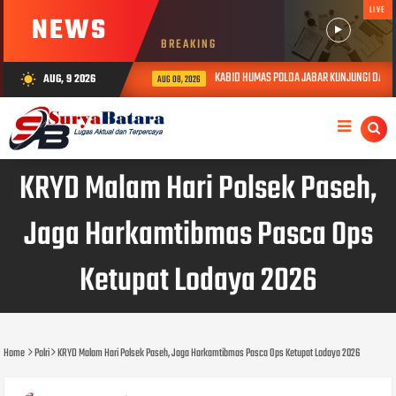
LIVE
NEWS
BREAKING
KABID HUMAS POLDA JABAR KUNJUNGI DAN BE
AUG, 9 2026
wb_sunny
AUG 08, 2026
KRYD Malam Hari Polsek Paseh,
Jaga Harkamtibmas Pasca Ops
Ketupat Lodaya 2026
Home
Polri
KRYD Malam Hari Polsek Paseh, Jaga Harkamtibmas Pasca Ops Ketupat Lodaya 2026