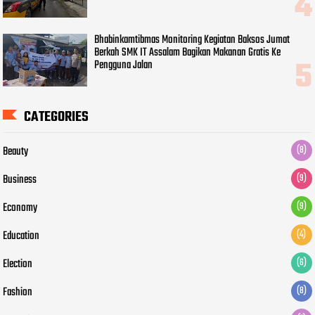
Bhabinkamtibmas Monitoring Kegiatan Baksos Jumat
Berkah SMK IT Assalam Bagikan Makanan Gratis Ke
Pengguna Jalan
CATEGORIES
Beauty
(8)
Business
(9)
Economy
(9)
Education
(4)
Election
(6)
Fashion
(8)