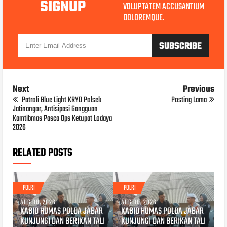
SIGNUP
VOLUPTATEM ACCUSANTIUM
DOLOREMQUE.
Next
Previous
Patroli Blue Light KRYD Polsek
Posting Lama
Jatinangor, Antisipasi Gangguan
Kamtibmas Pasca Ops Ketupat Lodaya
2026
RELATED POSTS
POLRI
POLRI
AUG 08, 2026
AUG 06, 2026
KABID HUMAS POLDA JABAR
KABID HUMAS POLDA JABAR
KUNJUNGI DAN BERIKAN TALI
KUNJUNGI DAN BERIKAN TALI