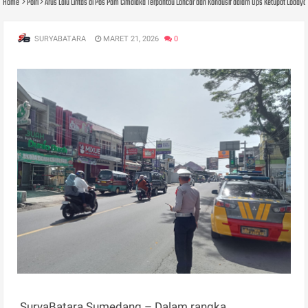
Home
Polri
Arus Lalu Lintas di Pos Pam Cimalaka Terpantau Lancar dan Kondusif dalam Ops Ketupat Lodaya
SURYABATARA
MARET 21, 2026
0
SuryaBatara Sumedang – Dalam rangka