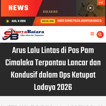
LIVE
NEWS
BREAKING
KABID HUMAS POLDA JABAR KUNJUNGI DAN BE
AUG, 8 2026
wb_sunny
AUG 06, 2026
Arus Lalu Lintas di Pos Pam
Cimalaka Terpantau Lancar dan
Kondusif dalam Ops Ketupat
Lodaya 2026