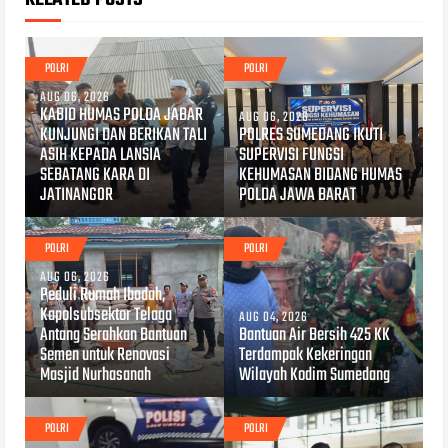
POLRI
POLRI
AUG 06, 2026
KABID HUMAS POLDA JABAR
AUG 06, 2026
KUNJUNGI DAN BERIKAN TALI
POLRES SUMEDANG IKUTI
ASIH KEPADA LANSIA
SUPERVISI FUNGSI
SEBATANG KARA DI
KEHUMASAN BIDANG HUMAS
JATINANGOR
POLDA JAWA BARAT
POLRI
POLRI
AUG 06, 2026
Peduli Rumah Ibadah,
Kapolsubsektor Telaga
AUG 04, 2026
Antang Serahkan Bantuan
Bantuan Air Bersih 425 KK
Semen untuk Renovasi
Terdampak Kekeringan
Masjid Nurhasanah
Wilayah Kodim Sumedang
POLRI
POLRI