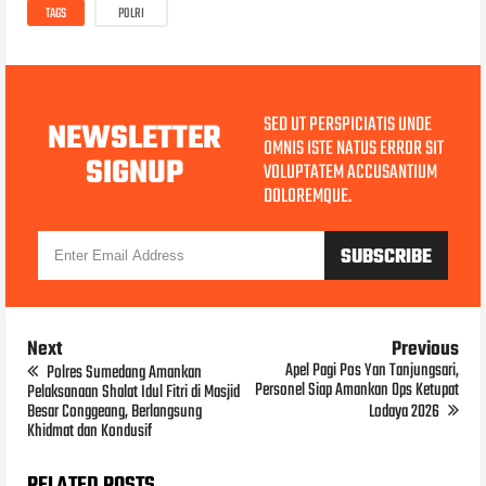
TAGS
POLRI
SED UT PERSPICIATIS UNDE
NEWSLETTER
OMNIS ISTE NATUS ERROR SIT
SIGNUP
VOLUPTATEM ACCUSANTIUM
DOLOREMQUE.
Next
Previous
Apel Pagi Pos Yan Tanjungsari,
Polres Sumedang Amankan
Personel Siap Amankan Ops Ketupat
Pelaksanaan Shalat Idul Fitri di Masjid
Besar Conggeang, Berlangsung
Lodaya 2026
Khidmat dan Kondusif
RELATED POSTS