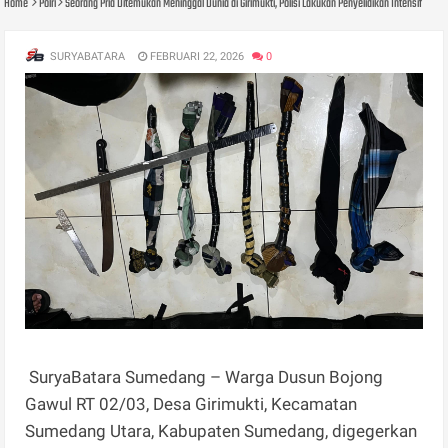
Home
Polri
Seorang Pria Ditemukan Meninggal Dunia di Girimukti, Polisi Lakukan Penyelidikan Intensif
SURYABATARA
FEBRUARI 22, 2026
0
SuryaBatara Sumedang – Warga Dusun Bojong
Gawul RT 02/03, Desa Girimukti, Kecamatan
Sumedang Utara, Kabupaten Sumedang, digegerkan