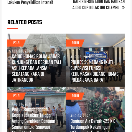
RAIH 3 REKOR MURI DAN BAGIKAN
Lakukan Penyelidikan Intensif
4.050 CUP KOLAK UBI CILEMBU
RELATED POSTS
POLRI
POLRI
AUG 06, 2026
KABID HUMAS POLDA JABAR
AUG 06, 2026
KUNJUNGI DAN BERIKAN TALI
POLRES SUMEDANG IKUTI
ASIH KEPADA LANSIA
SUPERVISI FUNGSI
SEBATANG KARA DI
KEHUMASAN BIDANG HUMAS
JATINANGOR
POLDA JAWA BARAT
POLRI
POLRI
AUG 06, 2026
Peduli Rumah Ibadah,
Kapolsubsektor Telaga
AUG 04, 2026
Antang Serahkan Bantuan
Bantuan Air Bersih 425 KK
Semen untuk Renovasi
Terdampak Kekeringan