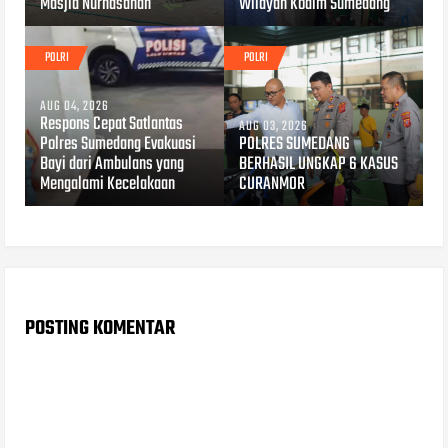
Masjid Nurhasanah
Wilayah Kodim Sumedang
POLRI
POLRI
AUG 04, 2026
Respons Cepat Satlantas
AUG 03, 2026
Polres Sumedang Evakuasi
POLRES SUMEDANG
Bayi dari Ambulans yang
BERHASIL UNGKAP 6 KASUS
Mengalami Kecelakaan
CURANMOR
POSTING KOMENTAR