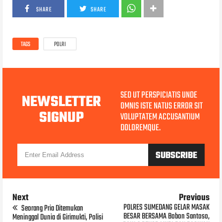
SHARE
SHARE
TAGS
POLRI
SED UT PERSPICIATIS UNDE
NEWSLETTER
OMNIS ISTE NATUS ERROR SIT
SIGNUP
VOLUPTATEM ACCUSANTIUM
DOLOREMQUE.
Next
Previous
POLRES SUMEDANG GELAR MASAK
Seorang Pria Ditemukan
BESAR BERSAMA Bobon Santoso,
Meninggal Dunia di Girimukti, Polisi