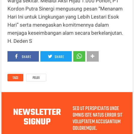
warga sekitar. Melalui Aksi Hijau 1.000 Pohon, PT
Kordon Putra Sinergi mengusung pesan “Menanam
Hari Ini untuk Lingkungan yang Lebih Lestari Esok
Hari” serta menegaskan komitmennya dalam
menjaga keseimbangan alam secara berkelanjutan.
H. Deden S
SHARE
SHARE
TAGS
POLRI
SED UT PERSPICIATIS UNDE
NEWSLETTER
OMNIS ISTE NATUS ERROR SIT
SIGNUP
VOLUPTATEM ACCUSANTIUM
DOLOREMQUE.