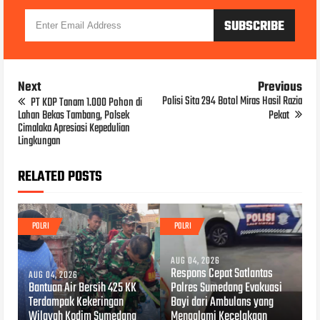
Next
Previous
Polisi Sita 294 Botol Miras Hasil Razia
PT KDP Tanam 1.000 Pohon di
Lahan Bekas Tambang, Polsek
Pekat
Cimalaka Apresiasi Kepedulian
Lingkungan
RELATED POSTS
POLRI
POLRI
AUG 04, 2026
Respons Cepat Satlantas
AUG 04, 2026
Bantuan Air Bersih 425 KK
Polres Sumedang Evakuasi
Terdampak Kekeringan
Bayi dari Ambulans yang
Wilayah Kodim Sumedang
Mengalami Kecelakaan