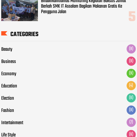
Bhabinkamtibmas Monitoring Kegiatan Baksos Jumat
Berkah SMK IT Assalam Bagikan Makanan Gratis Ke
Pengguna Jalan
CATEGORIES
Beauty
(8)
Business
(9)
Economy
(9)
Education
(4)
Election
(6)
Fashion
(8)
Intertainment
(7)
Life Style
(6)