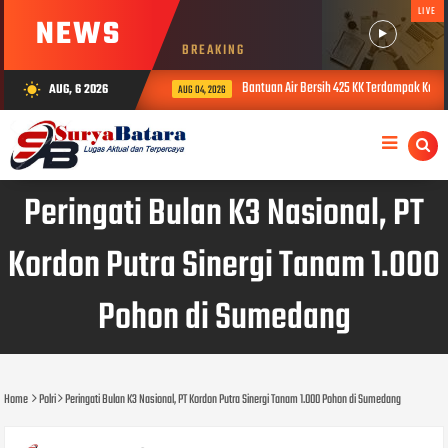
LIVE
NEWS
BREAKING
Bantuan Air Bersih 425 KK Terdampak Keker
AUG, 6 2026
wb_sunny
AUG 04, 2026
Peringati Bulan K3 Nasional, PT
Kordon Putra Sinergi Tanam 1.000
Pohon di Sumedang
Home
Polri
Peringati Bulan K3 Nasional, PT Kordon Putra Sinergi Tanam 1.000 Pohon di Sumedang