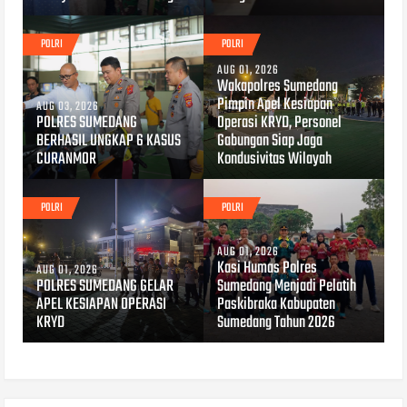
POLRI
POLRI
AUG 01, 2026
Wakapolres Sumedang
Pimpin Apel Kesiapan
AUG 03, 2026
POLRES SUMEDANG
Operasi KRYD, Personel
BERHASIL UNGKAP 6 KASUS
Gabungan Siap Jaga
CURANMOR
Kondusivitas Wilayah
POLRI
POLRI
AUG 01, 2026
Kasi Humas Polres
AUG 01, 2026
POLRES SUMEDANG GELAR
Sumedang Menjadi Pelatih
APEL KESIAPAN OPERASI
Paskibraka Kabupaten
KRYD
Sumedang Tahun 2026