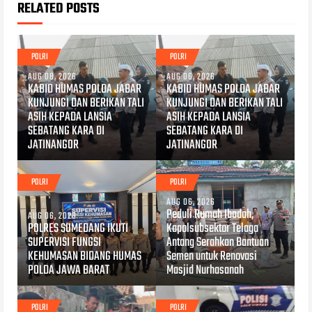
RELATED POSTS
POLRI
POLRI
AUG 08, 2026
AUG 06, 2026
KABID HUMAS POLDA JABAR
KABID HUMAS POLDA JABAR
KUNJUNGI DAN BERIKAN TALI
KUNJUNGI DAN BERIKAN TALI
ASIH KEPADA LANSIA
ASIH KEPADA LANSIA
SEBATANG KARA DI
SEBATANG KARA DI
JATINANGOR
JATINANGOR
POLRI
POLRI
AUG 06, 2026
Peduli Rumah Ibadah,
AUG 06, 2026
POLRES SUMEDANG IKUTI
Kapolsubsektor Telaga
SUPERVISI FUNGSI
Antang Serahkan Bantuan
KEHUMASAN BIDANG HUMAS
Semen untuk Renovasi
POLDA JAWA BARAT
Masjid Nurhasanah
POLRI
POLRI