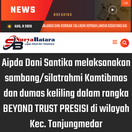
LIVE
NEWS
BREAKING
OLDA JABAR KUNJUNGI DAN BERIKAN TALI ASIH KEPADA LANSIA SEBATANG KARA DI JATINANGOR
AUG, 8 2026
wb_sunny
Aipda Dani Santika melaksanakan
sambang/silatrahmi Kamtibmas
dan dumas keliling dalam rangka
BEYOND TRUST PRESISI di wilayah
Kec. Tanjungmedar