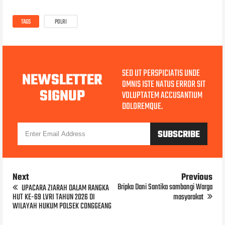
TAGS
POLRI
SED UT PERSPICIATIS UNDE
NEWSLETTER
OMNIS ISTE NATUS ERROR SIT
SIGNUP
VOLUPTATEM ACCUSANTIUM
DOLOREMQUE.
Next
Previous
Bripka Dani Santika sambangi Warga
UPACARA ZIARAH DALAM RANGKA
HUT KE-69 LVRI TAHUN 2026 DI
masyarakat
WILAYAH HUKUM POLSEK CONGGEANG