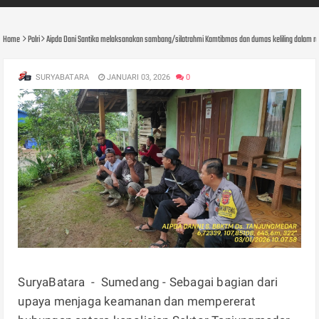
Home
Polri
Aipda Dani Santika melaksanakan sambang/silatrahmi Kamtibmas dan dumas keliling dalam r
SURYABATARA
JANUARI 03, 2026
0
SuryaBatara - Sumedang - Sebagai bagian dari
upaya menjaga keamanan dan mempererat