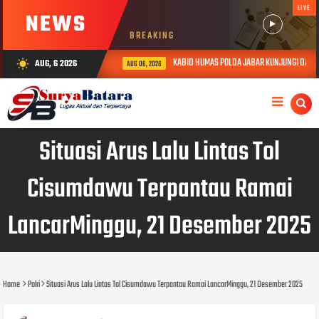
LIVE
NEWS
BREAKING
KABID HUMAS POLDA JABAR KUNJUNGI DAN BE
AUG, 6 2026
wb_sunny
AUG 06, 2026
Situasi Arus Lalu Lintas Tol
Cisumdawu Terpantau Ramai
LancarMinggu, 21 Desember 2025
Home
Polri
Situasi Arus Lalu Lintas Tol Cisumdawu Terpantau Ramai LancarMinggu, 21 Desember 2025