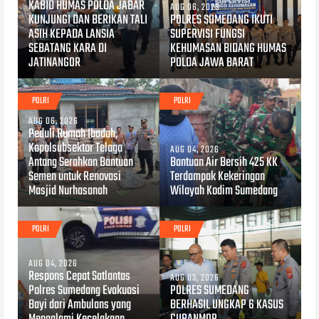
KABID HUMAS POLDA JABAR
AUG 06, 2026
KUNJUNGI DAN BERIKAN TALI
POLRES SUMEDANG IKUTI
ASIH KEPADA LANSIA
SUPERVISI FUNGSI
SEBATANG KARA DI
KEHUMASAN BIDANG HUMAS
JATINANGOR
POLDA JAWA BARAT
POLRI
POLRI
AUG 06, 2026
Peduli Rumah Ibadah,
Kapolsubsektor Telaga
AUG 04, 2026
Antang Serahkan Bantuan
Bantuan Air Bersih 425 KK
Semen untuk Renovasi
Terdampak Kekeringan
Masjid Nurhasanah
Wilayah Kodim Sumedang
POLRI
POLRI
AUG 04, 2026
Respons Cepat Satlantas
AUG 03, 2026
Polres Sumedang Evakuasi
POLRES SUMEDANG
Bayi dari Ambulans yang
BERHASIL UNGKAP 6 KASUS