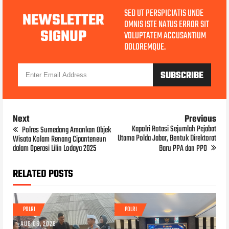
SED UT PERSPICIATIS UNDE
NEWSLETTER
OMNIS ISTE NATUS ERROR SIT
SIGNUP
VOLUPTATEM ACCUSANTIUM
DOLOREMQUE.
Next
Previous
Kapolri Rotasi Sejumlah Pejabat
Polres Sumedang Amankan Objek
Utama Polda Jabar, Bentuk Direktorat
Wisata Kolam Renang Cipanteneun
dalam Operasi Lilin Lodaya 2025
Baru PPA dan PPO
RELATED POSTS
POLRI
POLRI
AUG 06, 2026