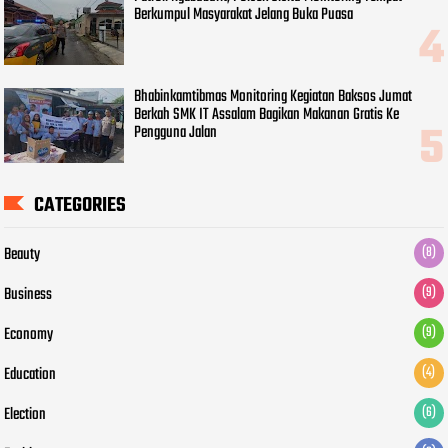
Berkumpul Masyarakat Jelang Buka Puasa
Bhabinkamtibmas Monitoring Kegiatan Baksos Jumat
Berkah SMK IT Assalam Bagikan Makanan Gratis Ke
Pengguna Jalan
CATEGORIES
Beauty
(8)
Business
(9)
Economy
(9)
Education
(4)
Election
(6)