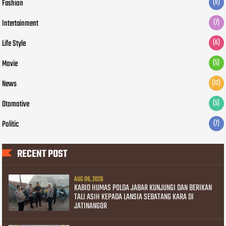
Fashion
(8)
Intertainment
(7)
Life Style
(6)
Movie
(5)
News
(12)
Otomotive
(5)
Politic
(7)
RECENT POST
AUG 06, 2026
KABID HUMAS POLDA JABAR KUNJUNGI DAN BERIKAN
TALI ASIH KEPADA LANSIA SEBATANG KARA DI
JATINANGOR