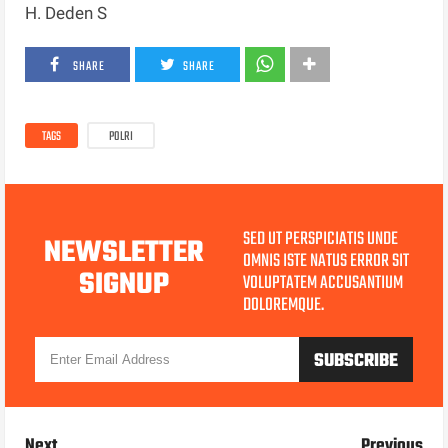
H. Deden S
SHARE
SHARE
TAGS
POLRI
SED UT PERSPICIATIS UNDE
NEWSLETTER
OMNIS ISTE NATUS ERROR SIT
SIGNUP
VOLUPTATEM ACCUSANTIUM
DOLOREMQUE.
Next
Previous