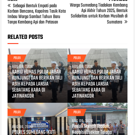
Warga Sumedang Tiadakan Kembang
Sebagai Bentuk Empati pada
Api Akhir Tahun 2025, Bentuk
Korban Bencana, Kapolres Tasik Kota
Solidaritas untuk Korban Musibah di
Imbau Warga Sambut Tahun Baru
Tanpa Kembang Api dan Petasan
Sumatera
RELATED POSTS
POLRI
POLRI
AUG 08, 2026
AUG 06, 2026
KABID HUMAS POLDA JABAR
KABID HUMAS POLDA JABAR
KUNJUNGI DAN BERIKAN TALI
KUNJUNGI DAN BERIKAN TALI
ASIH KEPADA LANSIA
ASIH KEPADA LANSIA
SEBATANG KARA DI
SEBATANG KARA DI
JATINANGOR
JATINANGOR
POLRI
POLRI
AUG 06, 2026
Peduli Rumah Ibadah,
AUG 06, 2026
POLRES SUMEDANG IKUTI
Kapolsubsektor Telaga