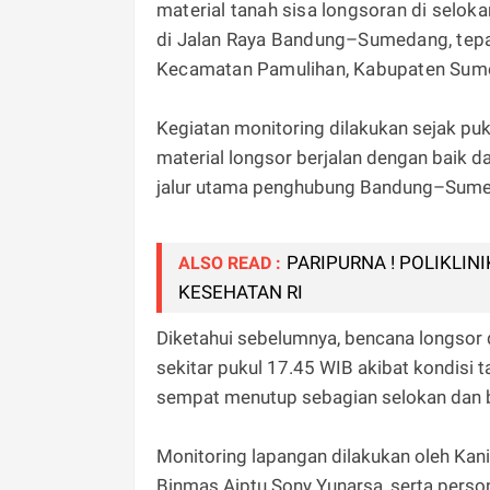
material tanah sisa longsoran di selo
di Jalan Raya Bandung–Sumedang, tepa
Kecamatan Pamulihan, Kabupaten Sum
Kegiatan monitoring dilakukan sejak p
material longsor berjalan dengan baik da
jalur utama penghubung Bandung–Sumed
PARIPURNA ! POLIKLIN
ALSO READ :
KESEHATAN RI
Diketahui sebelumnya, bencana longsor
sekitar pukul 17.45 WIB akibat kondisi t
sempat menutup sebagian selokan dan be
Monitoring lapangan dilakukan oleh Kan
Binmas Aiptu Sony Yunarsa, serta perso