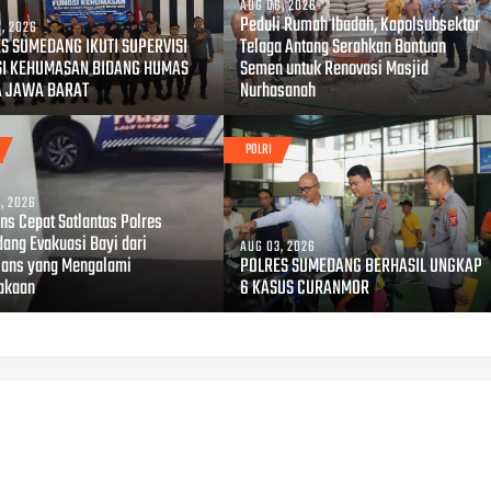
AUG 06, 2026
Peduli Rumah Ibadah, Kapolsubsektor
, 2026
S SUMEDANG IKUTI SUPERVISI
Telaga Antang Serahkan Bantuan
SI KEHUMASAN BIDANG HUMAS
Semen untuk Renovasi Masjid
A JAWA BARAT
Nurhasanah
POLRI
, 2026
ns Cepat Satlantas Polres
ang Evakuasi Bayi dari
AUG 03, 2026
ans yang Mengalami
POLRES SUMEDANG BERHASIL UNGKAP
akaan
6 KASUS CURANMOR