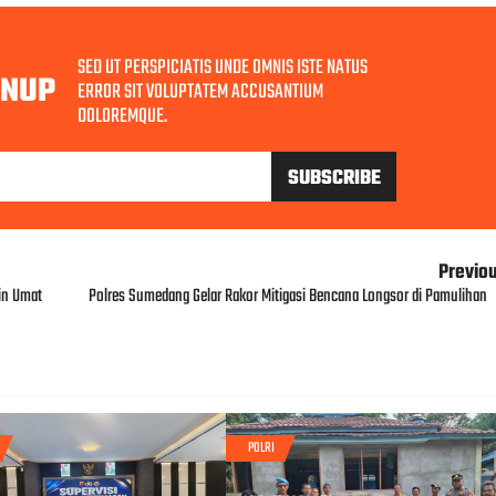
SED UT PERSPICIATIS UNDE OMNIS ISTE NATUS
GNUP
ERROR SIT VOLUPTATEM ACCUSANTIUM
DOLOREMQUE.
Previo
in Umat
Polres Sumedang Gelar Rakor Mitigasi Bencana Longsor di Pamulihan
POLRI