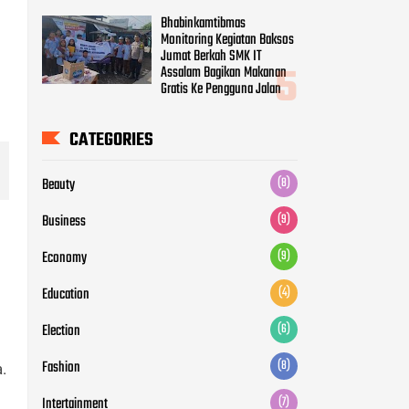
Business
(9)
Economy
(9)
Education
(4)
Election
(6)
Fashion
(8)
Intertainment
(7)
Life Style
(6)
Movie
(5)
News
(12)
Otomotive
(5)
.
Politic
(7)