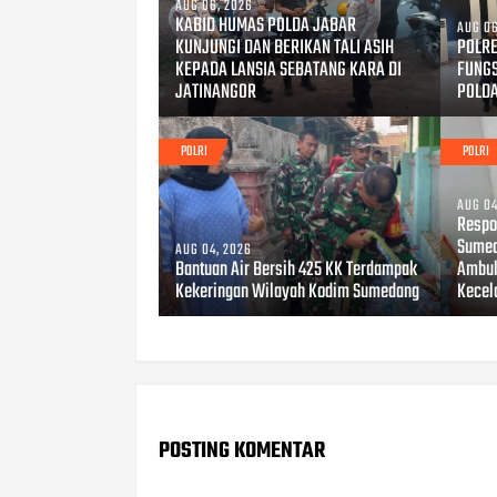
AUG 06, 2026
KABID HUMAS POLDA JABAR
AUG 06
KUNJUNGI DAN BERIKAN TALI ASIH
POLRE
KEPADA LANSIA SEBATANG KARA DI
FUNG
JATINANGOR
POLD
POLRI
POLRI
AUG 04
Respo
Sumed
AUG 04, 2026
Bantuan Air Bersih 425 KK Terdampak
Ambul
Kekeringan Wilayah Kodim Sumedang
Kecel
POSTING KOMENTAR