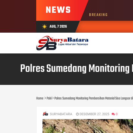
NEWS
BREAKING
AUG, 7 2026
wb_sunny
Polres Sumedang Monitoring 
Home
Polri
Polres Sumedang Monitoring Pembersihan Material Sisa Longsor
SURYABATARA
DESEMBER 27, 2025
0