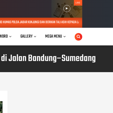
LIVE
JUNGI DAN BERIKAN TALI ASIH KEPADA LANSIA SEBATANG KARA DI JATINANGOR
AUG 06, 2
WORD
GALLERY
MEGA MENU
or di Jalan Bandung–Sumedang