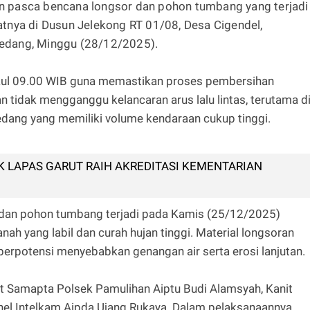
kan pasca bencana longsor dan pohon tumbang yang terjadi
tnya di Dusun Jelekong RT 01/08, Desa Cigendel,
edang, Minggu (28/12/2025).
ukul 09.00 WIB guna memastikan proses pembersihan
n tidak mengganggu kelancaran arus lalu lintas, terutama d
ang yang memiliki volume kendaraan cukup tinggi.
IK LAPAS GARUT RAIH AKREDITASI KEMENTARIAN
 dan pohon tumbang terjadi pada Kamis (25/12/2025)
anah yang labil dan curah hujan tinggi. Material longsoran
rpotensi menyebabkan genangan air serta erosi lanjutan.
it Samapta Polsek Pamulihan Aiptu Budi Alamsyah, Kanit
nel Intelkam Aipda Ujang Rukaya. Dalam pelaksanaannya,