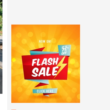
POPULAR POSTS
Sukses! Kejuaraan Pencak
Silat Kalang Bentar Se -
Jawa Barat Tahun 2025
Anggota PolsekTempuran
bersama Personil Polsek
Tempuran Polres Karawang.
Sosialisasi Kamtibmas
dalam Giat Jum'at Curhat