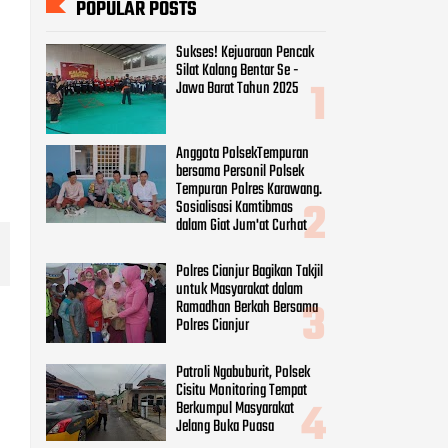
Polres Cianjur Bagikan Takjil
untuk Masyarakat dalam
Ramadhan Berkah Bersama
Polres Cianjur
Patroli Ngabuburit, Polsek
i
Cisitu Monitoring Tempat
Berkumpul Masyarakat
Jelang Buka Puasa
Bhabinkamtibmas
Monitoring Kegiatan Baksos
Jumat Berkah SMK IT
Assalam Bagikan Makanan
Gratis Ke Pengguna Jalan
CATEGORIES
Beauty
(8)