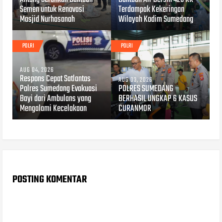
Semen untuk Renovasi
Terdampak Kekeringan
Masjid Nurhasanah
Wilayah Kodim Sumedang
POLRI
POLRI
AUG 04, 2026
Respons Cepat Satlantas
AUG 03, 2026
Polres Sumedang Evakuasi
POLRES SUMEDANG
Bayi dari Ambulans yang
BERHASIL UNGKAP 6 KASUS
Mengalami Kecelakaan
CURANMOR
POSTING KOMENTAR