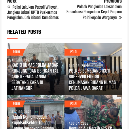
Next
Previous
Polsek Pangkalan Laksanakan
Polisi Lakukan Patroli Wilayah,
Sosialisasi Pengaduan Cepat Propam
Jangkau Lokasi UPTD Puskesmas
Pangkalan, Cek Situasi Kamtibmas
Polri kepada Warganya
RELATED POSTS
POLRI
POLRI
AUG 06, 2026
KABID HUMAS POLDA JABAR
AUG 06, 2026
KUNJUNGI DAN BERIKAN TALI
POLRES SUMEDANG IKUTI
ASIH KEPADA LANSIA
SUPERVISI FUNGSI
SEBATANG KARA DI
KEHUMASAN BIDANG HUMAS
JATINANGOR
POLDA JAWA BARAT
POLRI
POLRI
AUG 06, 2026
Peduli Rumah Ibadah,
Kapolsubsektor Telaga
AUG 04, 2026
Antang Serahkan Bantuan
Bantuan Air Bersih 425 KK