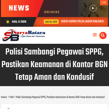
LIVE
NEWS
BREAKING
KABID HUMAS POLDA JABAR KUNJUNGI DAN B
AUG, 6 2026
wb_sunny
AUG 06, 2026
Polisi Sambangi Pegawai SPPG,
Pastikan Keamanan di Kantor BGN
Tetap Aman dan Kondusif
Home
Polri
Polisi Sambangi Pegawai SPPG, Pastikan Keamanan di Kantor BGN Tetap Aman dan Kondusif