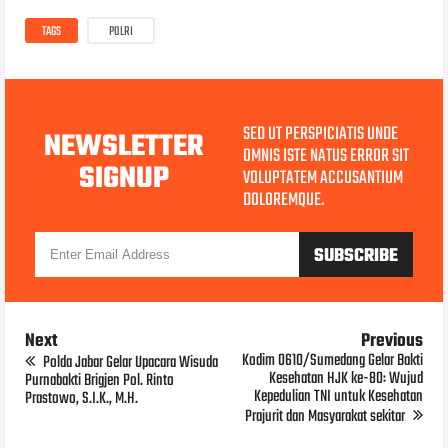
TAGS
POLRI
SED UT PERSPICIATIS UNDE
NEWSLETTER
OMNIS ISTE NATUS ERROR SIT
SIGNUP
VOLUPTATEM ACCUSANTIUM
DOLOREMQUE.
Next
Previous
Kodim 0610/Sumedang Gelar Bakti
Polda Jabar Gelar Upacara Wisuda
Kesehatan HJK ke-80: Wujud
Purnabakti Brigjen Pol. Rinto
Kepedulian TNI untuk Kesehatan
Prastowo, S.I.K., M.H.
Prajurit dan Masyarakat sekitar