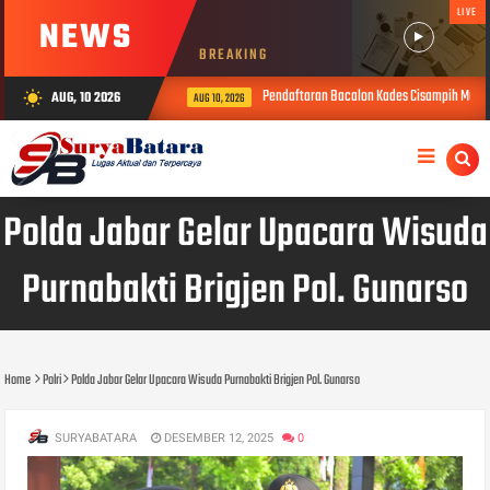
LIVE
NEWS
BREAKING
Pendaftaran Bacalon Kades Cisampih Mulai R
AUG, 10 2026
wb_sunny
AUG 10, 2026
Polda Jabar Gelar Upacara Wisuda
Purnabakti Brigjen Pol. Gunarso
Home
Polri
Polda Jabar Gelar Upacara Wisuda Purnabakti Brigjen Pol. Gunarso
SURYABATARA
DESEMBER 12, 2025
0