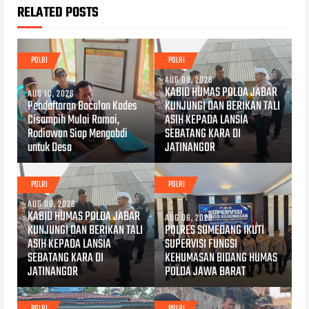
RELATED POSTS
POLRI
POLRI
AUG 08, 2026
KABID HUMAS POLDA JABAR
AUG 10, 2026
Pendaftaran Bacalon Kades
KUNJUNGI DAN BERIKAN TALI
Cisampih Mulai Ramai,
ASIH KEPADA LANSIA
Rodiawan Siap Mengabdi
SEBATANG KARA DI
untuk Desa
JATINANGOR
POLRI
POLRI
AUG 06, 2026
KABID HUMAS POLDA JABAR
AUG 06, 2026
KUNJUNGI DAN BERIKAN TALI
POLRES SUMEDANG IKUTI
ASIH KEPADA LANSIA
SUPERVISI FUNGSI
SEBATANG KARA DI
KEHUMASAN BIDANG HUMAS
JATINANGOR
POLDA JAWA BARAT
POLRI
POLRI