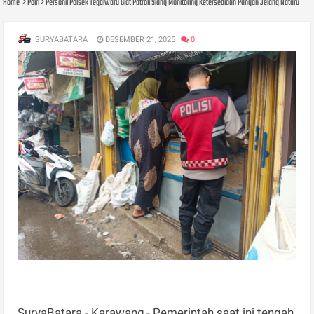
Home
Polri
Personil Polsek Tegalwaru Giat Patroli Siang Monitoring Ketersediaan Pangan Jelang Nataru
SURYABATARA
DESEMBER 21, 2025
0
SuryaBatara - Karawang,- Pemerintah saat ini tengah