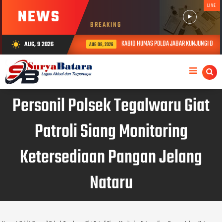
LIVE
NEWS
BREAKING
KABID HUMAS POLDA JABAR KUNJUNGI DAN BE
AUG, 9 2026
wb_sunny
AUG 08, 2026
Personil Polsek Tegalwaru Giat
Patroli Siang Monitoring
Ketersediaan Pangan Jelang
Nataru