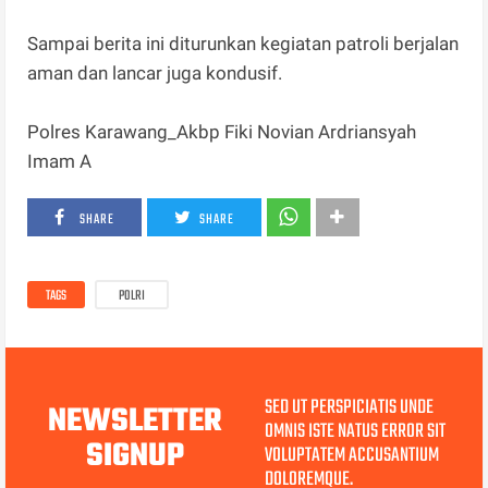
Sampai berita ini diturunkan kegiatan patroli berjalan
aman dan lancar juga kondusif.
Polres Karawang_Akbp Fiki Novian Ardriansyah
Imam A
SHARE
SHARE
TAGS
POLRI
SED UT PERSPICIATIS UNDE
NEWSLETTER
OMNIS ISTE NATUS ERROR SIT
SIGNUP
VOLUPTATEM ACCUSANTIUM
DOLOREMQUE.