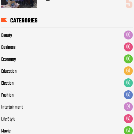
CATEGORIES
Beauty
(8)
Business
(9)
Economy
(9)
Education
(4)
Election
(6)
Fashion
(8)
Intertainment
(7)
Life Style
(6)
Movie
(5)