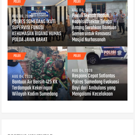
POLRI
POLRI
AUG 06, 2026
Peduli Rumah Ibadah,
AUG 06, 2026
POLRES SUMEDANG IKUTI
Kapolsubsektor Telaga
SUPERVISI FUNGSI
Antang Serahkan Bantuan
KEHUMASAN BIDANG HUMAS
Semen untuk Renovasi
POLDA JAWA BARAT
Masjid Nurhasanah
POLRI
POLRI
AUG 04, 2026
Respons Cepat Satlantas
AUG 04, 2026
Bantuan Air Bersih 425 KK
Polres Sumedang Evakuasi
Terdampak Kekeringan
Bayi dari Ambulans yang
Wilayah Kodim Sumedang
Mengalami Kecelakaan