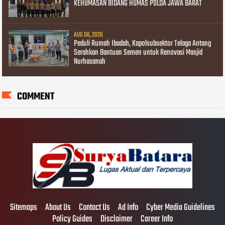
KEHUMASAN BIDANG HUMAS POLDA JAWA BARAT
AUG 06, 2026
Peduli Rumah Ibadah, Kapolsubsektor Telaga Antang
Serahkan Bantuan Semen untuk Renovasi Masjid
Nurhasanah
COMMENT
Sitemaps
About Us
Contact Us
Ad Info
Cyber Media Guidelines
Policy Guides
Disclaimer
Career Info