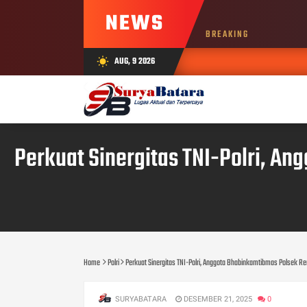
NEWS
BREAKING
AUG, 9 2026
wb_sunny
Perkuat Sinergitas TNI-Polri, 
Home
Polri
Perkuat Sinergitas TNI-Polri, Anggota Bhabinkamtibmas Polsek 
SURYABATARA
DESEMBER 21, 2025
0