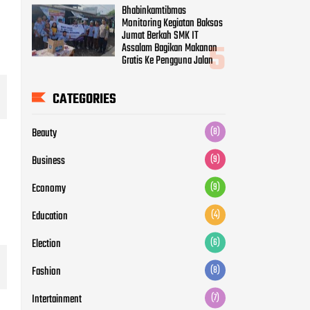
Bhabinkamtibmas
Monitoring Kegiatan Baksos
Jumat Berkah SMK IT
Assalam Bagikan Makanan
Gratis Ke Pengguna Jalan
CATEGORIES
Beauty
(8)
Business
(9)
Economy
(9)
Education
(4)
Election
(6)
Fashion
(8)
Intertainment
(7)