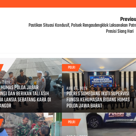
Previo
Pastikan Situasi Kondusif, Polsek Rengasdengklok Laksanakan Patro
Presisi Siang Hari
POLRI
, 2026
 HUMAS POLDA JABAR
AUG 06, 2026
NGI DAN BERIKAN TALI ASIH
POLRES SUMEDANG IKUTI SUPERVISI
A LANSIA SEBATANG KARA DI
FUNGSI KEHUMASAN BIDANG HUMAS
NANGOR
POLDA JAWA BARAT
POLRI