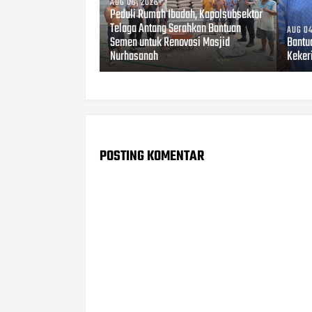
AUG 06, 2026
Peduli Rumah Ibadah, Kapolsubsektor
Telaga Antang Serahkan Bantuan
AUG 04
Semen untuk Renovasi Masjid
Bantu
Nurhasanah
Keker
POSTING KOMENTAR