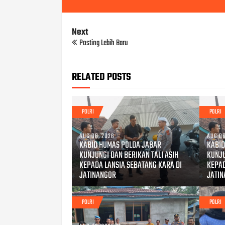
Next
Posting Lebih Baru
RELATED POSTS
POLRI
POLRI
AUG 08, 2026
AUG 06
KABID HUMAS POLDA JABAR
KABID
KUNJUNGI DAN BERIKAN TALI ASIH
KUNJU
KEPADA LANSIA SEBATANG KARA DI
KEPAD
JATINANGOR
JATI
POLRI
POLRI