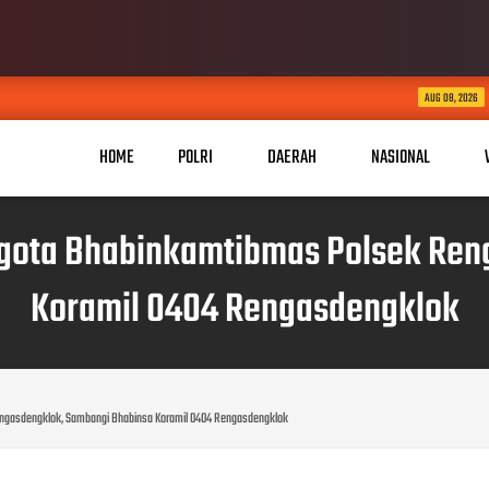
KABID HUMAS POLDA JABAR 
AUG 08, 2026
HOME
POLRI
DAERAH
NASIONAL
Anggota Bhabinkamtibmas Polsek Re
Koramil 0404 Rengasdengklok
Rengasdengklok, Sambangi Bhabinsa Koramil 0404 Rengasdengklok