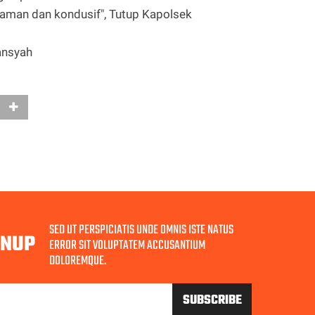
aman dan kondusif", Tutup Kapolsek
ansyah
SED UT PERSPICIATIS UNDE OMNIS ISTE NATUS
GNUP
ERROR SIT VOLUPTATEM ACCUSANTIUM
DOLOREMQUE.