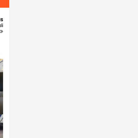
us
li