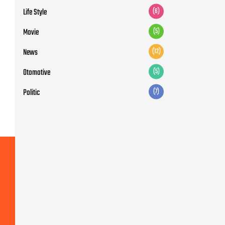
Life Style
(6)
Movie
(5)
News
(12)
Otomotive
(5)
Politic
(7)