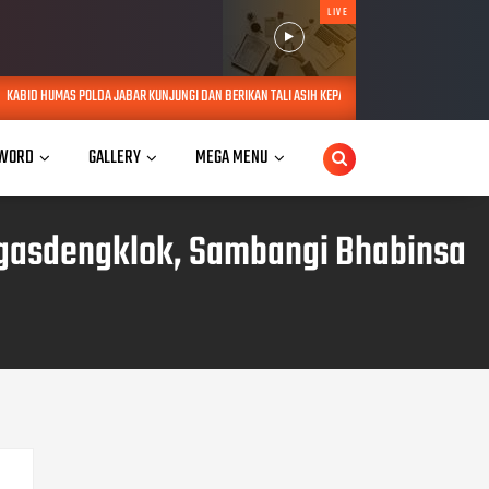
LIVE
KUNJUNGI DAN BERIKAN TALI ASIH KEPADA LANSIA SEBATANG KARA DI JATINANGOR
AUG 0
WORD
GALLERY
MEGA MENU
ngasdengklok, Sambangi Bhabinsa