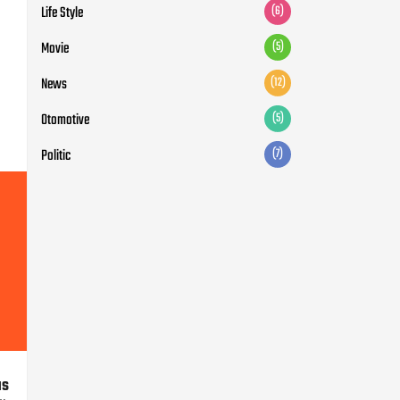
Life Style
(6)
Movie
(5)
News
(12)
Otomotive
(5)
Politic
(7)
us