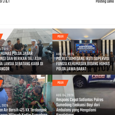
r J & T
Posting Lama
POLRI
, 2026
 HUMAS POLDA JABAR
AUG 06, 2026
NGI DAN BERIKAN TALI ASIH
POLRES SUMEDANG IKUTI SUPERVISI
A LANSIA SEBATANG KARA DI
FUNGSI KEHUMASAN BIDANG HUMAS
NANGOR
POLDA JAWA BARAT
POLRI
AUG 04, 2026
Respons Cepat Satlantas Polres
Sumedang Evakuasi Bayi dari
, 2026
an Air Bersih 425 KK Terdampak
Ambulans yang Mengalami