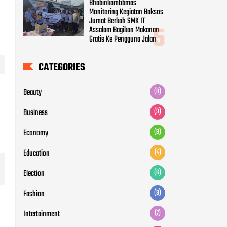
Bhabinkamtibmas
Monitoring Kegiatan Baksos
Jumat Berkah SMK IT
Assalam Bagikan Makanan
Gratis Ke Pengguna Jalan
CATEGORIES
Beauty
(8)
Business
(9)
Economy
(9)
Education
(4)
Election
(6)
Fashion
(8)
Intertainment
(7)