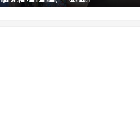
ingan Wilayah Kodim Sumedang
Kecelakaan