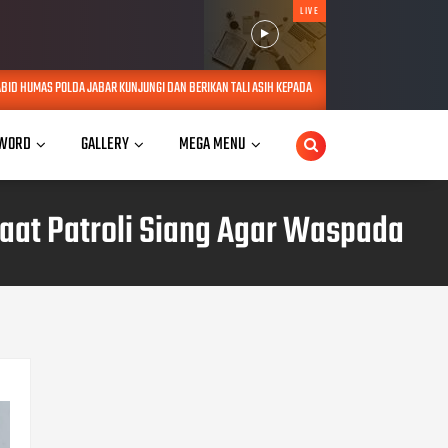
LIVE
NJUNGI DAN BERIKAN TALI ASIH KEPADA LANSIA SEBATANG KARA DI JATINANGOR
AUG 06, 
WORD
GALLERY
MEGA MENU
Saat Patroli Siang Agar Waspada