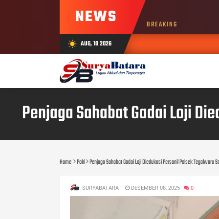
NEWS
BREAKING
AUG, 10 2026
wb_sunny
Penjaga Sahabat Gadai Loji Die
Home
Polri
Penjaga Sahabat Gadai Loji Diedukasi Personil Polsek Tegalwaru S
SURYABATARA
DESEMBER 08, 2025
0