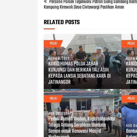
Personil Polsek Tegalwaru Patroli Siang Sambang Kanto
Kampung Kirewok Desa Cintawargi Pastikan Aman
RELATED POSTS
POLRI
POLRI
AUG 08, 2026
AUG 06
KABID HUMAS POLDA JABAR
KABID
KUNJUNGI DAN BERIKAN TALI ASIH
KUNJU
KEPADA LANSIA SEBATANG KARA DI
KEPAD
JATINANGOR
JATI
POLRI
POLRI
AUG 06, 2026
Peduli Rumah Ibadah, Kapolsubsektor
Telaga Antang Serahkan Bantuan
AUG 04
Semen untuk Renovasi Masjid
Bantu