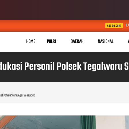
KABID HUMAS POLDA JABAR KU
AUG 08, 2026
HOME
POLRI
DAERAH
NASIONAL
dukasi Personil Polsek Tegalwaru 
aat Patroli Siang Agar Waspada