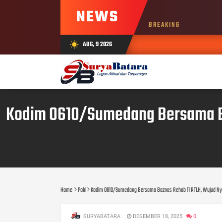
NEWS
BREAKING
AUG, 9 2026
wb_sunny
Kodim 0610/Sumedang Bersama Ba
Home
Polri
Kodim 0610/Sumedang Bersama Baznas Rehab 11 RTLH, Wujud Nyat
SURYABATARA
DESEMBER 18, 2025
0