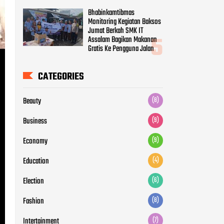
Beauty
(8)
Business
(9)
Economy
(9)
Education
(4)
Election
(6)
Fashion
(8)
Intertainment
(7)
Life Style
(6)
Movie
(5)
News
(12)
Otomotive
(5)