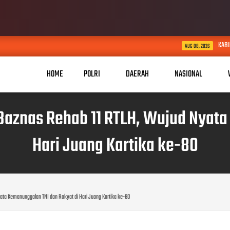
KABID HUMAS POLDA JABAR KUNJ
AUG 08, 2026
HOME
POLRI
DAERAH
NASIONAL
znas Rehab 11 RTLH, Wujud Nyata 
Hari Juang Kartika ke-80
a Kemanunggalan TNI dan Rakyat di Hari Juang Kartika ke-80