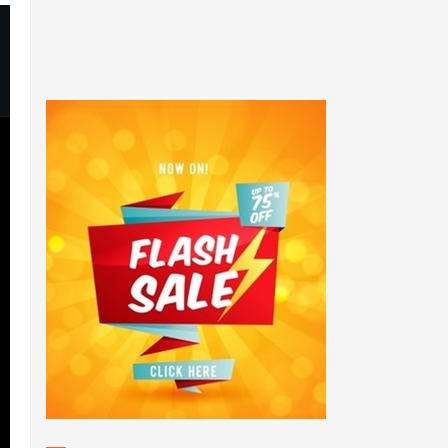
POPULAR POSTS
Sukses! Kejuaraan Pencak
Silat Kalang Bentar Se -
Jawa Barat Tahun 2025
Anggota PolsekTempuran
bersama Personil Polsek