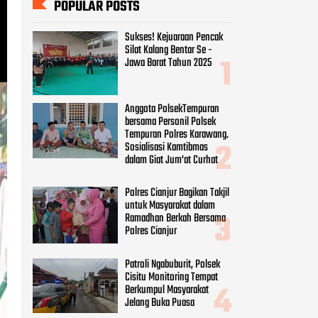
Tempuran Polres Karawang.
Sosialisasi Kamtibmas
dalam Giat Jum'at Curhat
Polres Cianjur Bagikan Takjil
untuk Masyarakat dalam
Ramadhan Berkah Bersama
Polres Cianjur
Patroli Ngabuburit, Polsek
Cisitu Monitoring Tempat
Berkumpul Masyarakat
Jelang Buka Puasa
Bhabinkamtibmas
Monitoring Kegiatan Baksos
Jumat Berkah SMK IT
Assalam Bagikan Makanan
Gratis Ke Pengguna Jalan
CATEGORIES