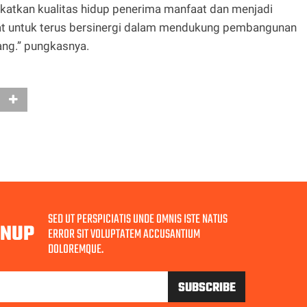
katkan kualitas hidup penerima manfaat dan menjadi
at untuk terus bersinergi dalam mendukung pembangunan
ang.” pungkasnya.
SED UT PERSPICIATIS UNDE OMNIS ISTE NATUS
GNUP
ERROR SIT VOLUPTATEM ACCUSANTIUM
DOLOREMQUE.