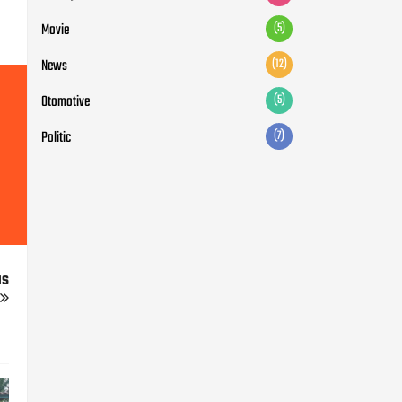
Movie
(5)
News
(12)
Otomotive
(5)
Politic
(7)
us