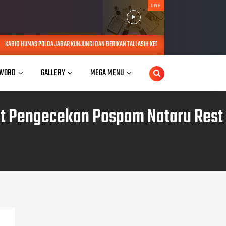
LIVE
 KUNJUNGI DAN BERIKAN TALI ASIH KEPADA LANSIA SEBATANG KARA DI JATINANGOR
AUG 
WORD
GALLERY
MEGA MENU
at Pengecekan Pospam Nataru Rest