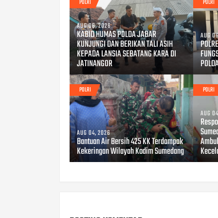
POLRI
POLRI
AUG 06, 2026
KABID HUMAS POLDA JABAR
AUG 06
KUNJUNGI DAN BERIKAN TALI ASIH
POLRE
KEPADA LANSIA SEBATANG KARA DI
FUNG
JATINANGOR
POLD
POLRI
POLRI
AUG 04
Respo
Sumed
AUG 04, 2026
Bantuan Air Bersih 425 KK Terdampak
Ambul
Kekeringan Wilayah Kodim Sumedang
Kecel