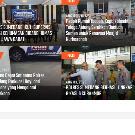
POLRI
AUG 06, 2026
Peduli Rumah Ibadah, Kapolsubsektor
, 2026
S SUMEDANG IKUTI SUPERVISI
Telaga Antang Serahkan Bantuan
SI KEHUMASAN BIDANG HUMAS
Semen untuk Renovasi Masjid
A JAWA BARAT
Nurhasanah
POLRI
, 2026
ns Cepat Satlantas Polres
ang Evakuasi Bayi dari
AUG 03, 2026
ans yang Mengalami
POLRES SUMEDANG BERHASIL UNGKAP
akaan
6 KASUS CURANMOR