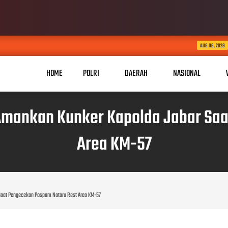
KABID HUMAS POLDA JABAR
AUG 06, 2026
HOME
POLRI
DAERAH
NASIONAL
Amankan Kunker Kapolda Jabar Sa
Area KM-57
Saat Pengecekan Pospam Nataru Rest Area KM-57