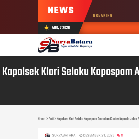
NEWS
BREAKING
AUG, 7 2026
wb_sunny
Kapolsek Klari Selaku Kapospam 
Home
Polri
Kapolsek Klari Selaku Kapospam Amankan Kunker Kapolda Jabar 
SURYABATARA
DESEMBER 21, 2025
0