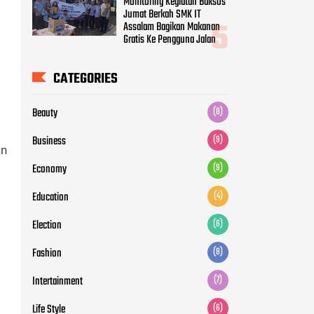
Monitoring Kegiatan Baksos
Jumat Berkah SMK IT
Assalam Bagikan Makanan
Gratis Ke Pengguna Jalan
CATEGORIES
Beauty
(8)
Business
(9)
an
Economy
(9)
Education
(4)
Election
(6)
Fashion
(8)
Intertainment
(7)
Life Style
(6)