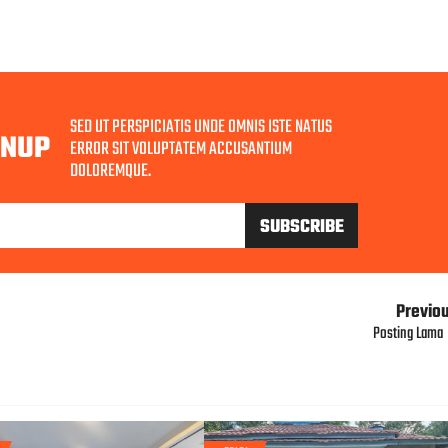
SED UT PERSPICIATIS UNDE OMNIS ISTE NATUS
GNUP
ERROR SIT VOLUPTATEM ACCUSANTIUM
DOLOREMQUE.
Previo
Posting Lama