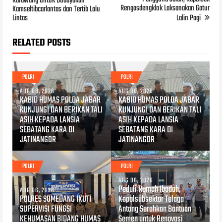
Karawang untuk Budayakan
Rengasdengklok Laksanakan Gatur
Kamseltibcarlantas dan Tertib Lalu
Lintas
Lalin Pagi
RELATED POSTS
POLRI
POLRI
AUG 08, 2026
AUG 06, 2026
KABID HUMAS POLDA JABAR
KABID HUMAS POLDA JABAR
KUNJUNGI DAN BERIKAN TALI
KUNJUNGI DAN BERIKAN TALI
ASIH KEPADA LANSIA
ASIH KEPADA LANSIA
SEBATANG KARA DI
SEBATANG KARA DI
JATINANGOR
JATINANGOR
POLRI
POLRI
AUG 06, 2026
Peduli Rumah Ibadah,
AUG 06, 2026
POLRES SUMEDANG IKUTI
Kapolsubsektor Telaga
SUPERVISI FUNGSI
Antang Serahkan Bantuan
KEHUMASAN BIDANG HUMAS
Semen untuk Renovasi