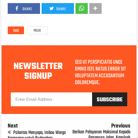
SHARE
SHARE
TAGS
POLRI
SED UT PERSPICIATIS UNDE
NEWSLETTER
OMNIS ISTE NATUS ERROR SIT
SIGNUP
VOLUPTATEM ACCUSANTIUM
DOLOREMQUE.
Next
Previous
Berikan Pelayanan Maksimal Kepada
Polantas Menyapa, Imbau Warga
Pengguna Jalan, Kapolsek