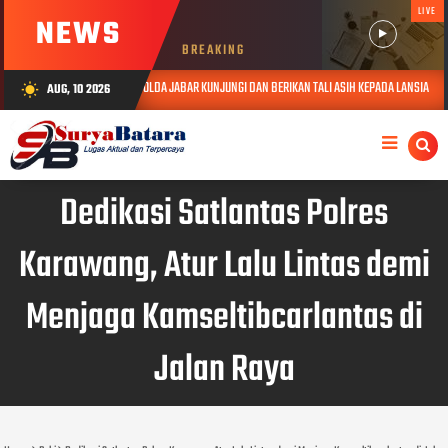
LIVE
NEWS
BREAKING
ABID HUMAS POLDA JABAR KUNJUNGI DAN BERIKAN TALI ASIH KEPADA LANSIA SEBATANG KARA DI 
AUG, 10 2026
wb_sunny
Dedikasi Satlantas Polres
Karawang, Atur Lalu Lintas demi
Menjaga Kamseltibcarlantas di
Jalan Raya