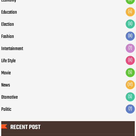
Economy
Education
(4)
Election
(6)
Fashion
(8)
Intertainment
(7)
Life Style
(6)
Movie
(5)
News
(12)
Otomotive
(5)
Politic
(7)
RECENT POST