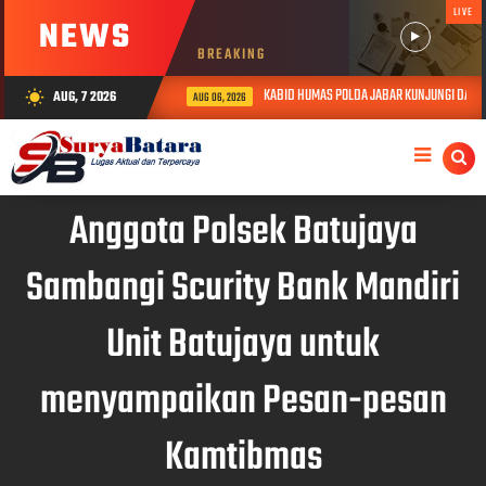
LIVE
NEWS
BREAKING
KABID HUMAS POLDA JABAR KUNJUNGI DAN BER
AUG, 7 2026
wb_sunny
AUG 06, 2026
Anggota Polsek Batujaya
Sambangi Scurity Bank Mandiri
Unit Batujaya untuk
menyampaikan Pesan-pesan
Kamtibmas