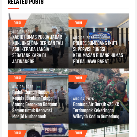
RELATED POSTS
POLRI
POLRI
AUG 06, 2026
KABID HUMAS POLDA JABAR
AUG 06, 2026
KUNJUNGI DAN BERIKAN TALI
POLRES SUMEDANG IKUTI
ASIH KEPADA LANSIA
SUPERVISI FUNGSI
SEBATANG KARA DI
KEHUMASAN BIDANG HUMAS
JATINANGOR
POLDA JAWA BARAT
POLRI
POLRI
AUG 06, 2026
Peduli Rumah Ibadah,
Kapolsubsektor Telaga
AUG 04, 2026
Antang Serahkan Bantuan
Bantuan Air Bersih 425 KK
Semen untuk Renovasi
Terdampak Kekeringan
Masjid Nurhasanah
Wilayah Kodim Sumedang
POLRI
POLRI