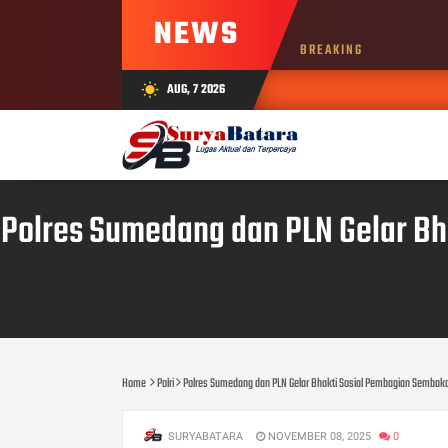
NEWS
BREAKING
AUG, 7 2026
wb_sunny
Polres Sumedang dan PLN Gelar B
Home
Polri
Polres Sumedang dan PLN Gelar Bhakti Sosial Pembagian Sembak
SURYABATARA
NOVEMBER 08, 2025
0