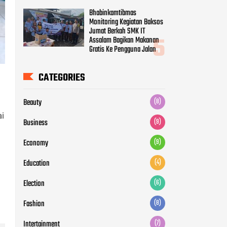
Bhabinkamtibmas
Monitoring Kegiatan Baksos
Jumat Berkah SMK IT
Assalam Bagikan Makanan
Gratis Ke Pengguna Jalan
CATEGORIES
Beauty
(8)
i
Business
(9)
Economy
(9)
Education
(4)
Election
(6)
Fashion
(8)
Intertainment
(7)