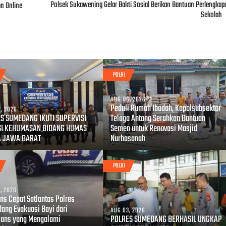
Polsek Sukawening Gelar Bakti Sosial Berikan Bantuan Perlengkap
an Online
Sekolah
POLRI
AUG 06, 2026
Peduli Rumah Ibadah, Kapolsubsektor
, 2026
S SUMEDANG IKUTI SUPERVISI
Telaga Antang Serahkan Bantuan
SI KEHUMASAN BIDANG HUMAS
Semen untuk Renovasi Masjid
A JAWA BARAT
Nurhasanah
POLRI
, 2026
ns Cepat Satlantas Polres
ang Evakuasi Bayi dari
AUG 03, 2026
ans yang Mengalami
POLRES SUMEDANG BERHASIL UNGKAP