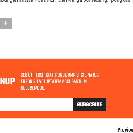
bungan antara Polri, PLN, dan warga Sumedang.” pungkas
SED UT PERSPICIATIS UNDE OMNIS ISTE NATUS
GNUP
ERROR SIT VOLUPTATEM ACCUSANTIUM
DOLOREMQUE.
Previo