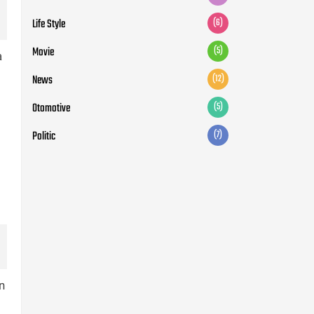
Life Style
(6)
Movie
(5)
a
News
(12)
Otomotive
(5)
Politic
(7)
n