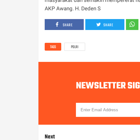
masyarakat dan semakin mempererat hu
AKP Awang. H. Deden S
SHARE
SHARE
TAGS
POLRI
NEWSLETTER SI
Next