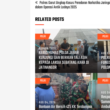
Polres Garut Ungkap Kasus Peredaran Narkotika Jaring
dalam Operasi Antik Lodaya 2025
RELATED POSTS
POLRI
POLRI
AUG 06, 2026
KABID HUMAS POLDA JABAR
AUG 06
KUNJUNGI DAN BERIKAN TALI ASIH
POLRE
KEPADA LANSIA SEBATANG KARA DI
FUNG
JATINANGOR
POLD
POLRI
POLRI
AUG 04
Respo
Sumed
AUG 04, 2026
Bantuan Air Bersih 425 KK Terdampak
Ambul