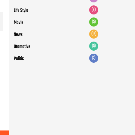
Life Style
(6)
Movie
(5)
News
(12)
Otomotive
(5)
Politic
(7)