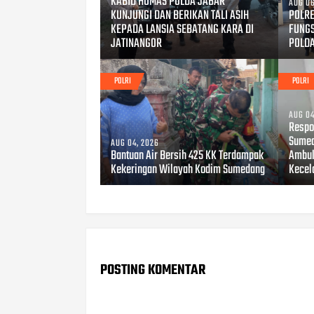
KABID HUMAS POLDA JABAR
AUG 06
KUNJUNGI DAN BERIKAN TALI ASIH
POLRE
KEPADA LANSIA SEBATANG KARA DI
FUNG
JATINANGOR
POLD
POLRI
POLRI
AUG 04
Respo
Sumed
AUG 04, 2026
Bantuan Air Bersih 425 KK Terdampak
Ambul
Kekeringan Wilayah Kodim Sumedang
Kecel
POSTING KOMENTAR