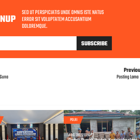
SED UT PERSPICIATIS UNDE OMNIS ISTE NATUS
GNUP
ERROR SIT VOLUPTATEM ACCUSANTIUM
DOLOREMQUE.
Previo
 Guna
Posting Lama
POLRI
AUG 06, 2026