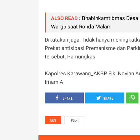
Bhabinkamtibmas Desa P
ALSO READ :
Warga saat Ronda Malam
Dikatakan juga, Tidak hanya meningkatka
Prekat antisipasi Premanisme dan Parkir
tersebut. Pamungkas
Kapolres Karawang_AKBP Fiki Novian Ar
Imam A
SHARE
SHARE
TAGS
POLRI