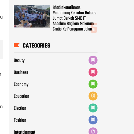
Bhabinkamtibmas
Monitoring Kegiatan Baksos
ku
Jumat Berkah SMK IT
Assalam Bagikan Makanan
Gratis Ke Pengguna Jalan
CATEGORIES
Beauty
(8)
Business
(9)
n
Economy
(9)
Education
(4)
an
Election
(6)
Fashion
(8)
Intertainment
(7)