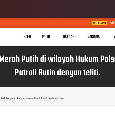
KABID HUMAS POLDA JABAR KUN
AUG 06, 2026
HOME
POLRI
DAERAH
NASIONAL
Merah Putih di wilayah Hukum Pols
Patroli Rutin dengan teliti.
ek Tempuran. Personil laksanakan Patroli Rutin dengan teliti.