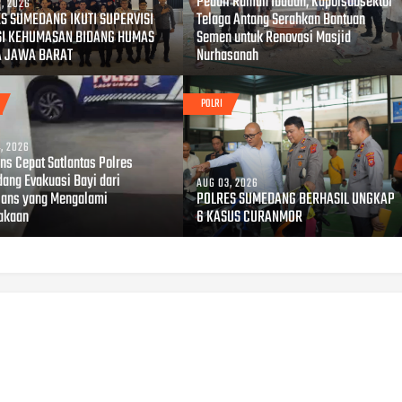
Peduli Rumah Ibadah, Kapolsubsektor
, 2026
S SUMEDANG IKUTI SUPERVISI
Telaga Antang Serahkan Bantuan
SI KEHUMASAN BIDANG HUMAS
Semen untuk Renovasi Masjid
A JAWA BARAT
Nurhasanah
POLRI
, 2026
ns Cepat Satlantas Polres
ang Evakuasi Bayi dari
AUG 03, 2026
ans yang Mengalami
POLRES SUMEDANG BERHASIL UNGKAP
akaan
6 KASUS CURANMOR