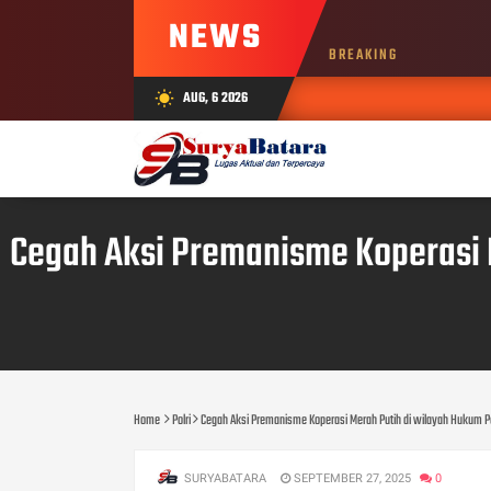
NEWS
BREAKING
AUG, 6 2026
wb_sunny
Cegah Aksi Premanisme Koperasi 
Home
Polri
Cegah Aksi Premanisme Koperasi Merah Putih di wilayah Hukum Pols
SURYABATARA
SEPTEMBER 27, 2025
0