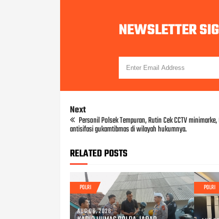
NEWSLETTER SI
Next
Personil Polsek Tempuran, Rutin Cek CCTV minimarke,
antisifasi gukamtibmas di wilayah hukumnya.
RELATED POSTS
POLRI
POLRI
AUG 06, 2026