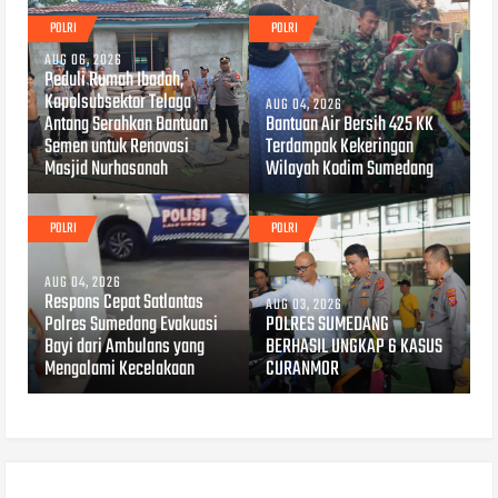
POLRI
POLRI
AUG 06, 2026
Peduli Rumah Ibadah,
Kapolsubsektor Telaga
AUG 04, 2026
Antang Serahkan Bantuan
Bantuan Air Bersih 425 KK
Semen untuk Renovasi
Terdampak Kekeringan
Masjid Nurhasanah
Wilayah Kodim Sumedang
POLRI
POLRI
AUG 04, 2026
Respons Cepat Satlantas
AUG 03, 2026
Polres Sumedang Evakuasi
POLRES SUMEDANG
Bayi dari Ambulans yang
BERHASIL UNGKAP 6 KASUS
Mengalami Kecelakaan
CURANMOR