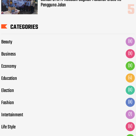
Pengguna Jalan
CATEGORIES
Beauty
(8)
Business
(9)
Economy
(9)
Education
(4)
Election
(6)
Fashion
(8)
Intertainment
(7)
Life Style
(6)