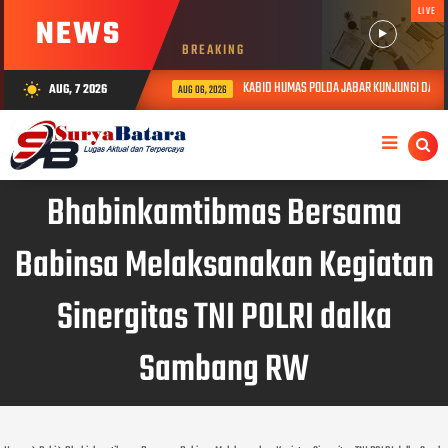
LIVE
NEWS
BREAKING
KABID HUMAS POLDA JABAR KUNJUNGI DAN BE
AUG, 7 2026
wb_sunny
AUG 06, 2026
Bhabinkamtibmas Bersama
Babinsa Melaksanakan Kegiatan
Sinergitas TNI POLRI dalka
Sambang RW