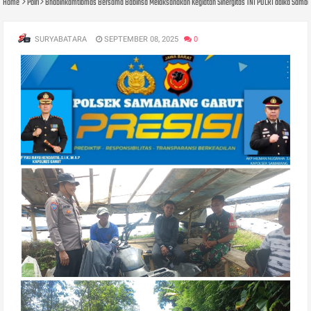
Home
Polri
Bhabinkamtibmas Bersama Babinsa Melaksanakan Kegiatan Sinergitas TNI POLRI dalka Sam
SURYABATARA
SEPTEMBER 08, 2025
0