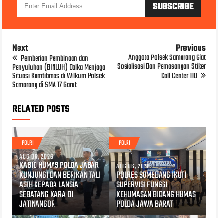
Next
Previous
Anggota Polsek Samarang Giat
Pemberian Pembinaan dan
Sosialisasi Dan Pemasangan Stiker
Penyuluhan (BINLUH) Dalka Menjaga
Situasi Kamtibmas di Wilkum Polsek
Call Center 110
Samarang di SMA 17 Garut
RELATED POSTS
POLRI
POLRI
AUG 06, 2026
KABID HUMAS POLDA JABAR
AUG 06, 2026
KUNJUNGI DAN BERIKAN TALI
POLRES SUMEDANG IKUTI
ASIH KEPADA LANSIA
SUPERVISI FUNGSI
SEBATANG KARA DI
KEHUMASAN BIDANG HUMAS
JATINANGOR
POLDA JAWA BARAT