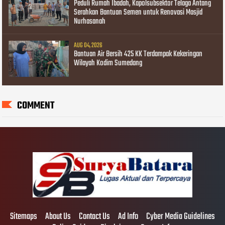
Peduli Rumah Ibadah, Kapolsubsektor Telaga Antang
Serahkan Bantuan Semen untuk Renovasi Masjid
Nurhasanah
AUG 04, 2026
Bantuan Air Bersih 425 KK Terdampak Kekeringan
Wilayah Kodim Sumedang
COMMENT
Sitemaps
About Us
Contact Us
Ad Info
Cyber Media Guidelines