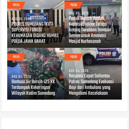
POLRI
POLRI
AUG 06, 2026
Peduli Rumah Ibadah,
AUG 06, 2026
POLRES SUMEDANG IKUTI
Kapolsubsektor Telaga
SUPERVISI FUNGSI
Antang Serahkan Bantuan
KEHUMASAN BIDANG HUMAS
Semen untuk Renovasi
POLDA JAWA BARAT
Masjid Nurhasanah
POLRI
POLRI
AUG 04, 2026
Respons Cepat Satlantas
AUG 04, 2026
Bantuan Air Bersih 425 KK
Polres Sumedang Evakuasi
Terdampak Kekeringan
Bayi dari Ambulans yang
Wilayah Kodim Sumedang
Mengalami Kecelakaan