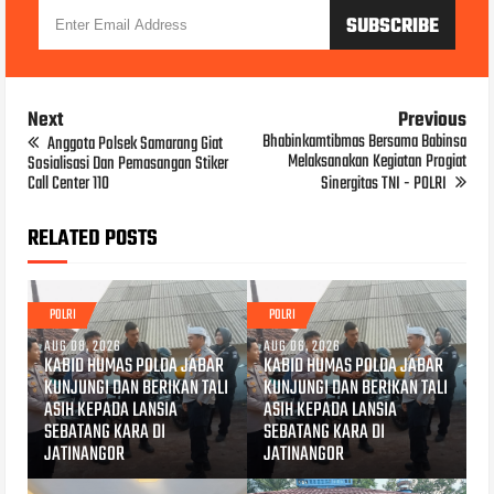
Next
Previous
Bhabinkamtibmas Bersama Babinsa
Anggota Polsek Samarang Giat
Melaksanakan Kegiatan Progiat
Sosialisasi Dan Pemasangan Stiker
Call Center 110
Sinergitas TNI - POLRI
RELATED POSTS
POLRI
POLRI
AUG 08, 2026
AUG 06, 2026
KABID HUMAS POLDA JABAR
KABID HUMAS POLDA JABAR
KUNJUNGI DAN BERIKAN TALI
KUNJUNGI DAN BERIKAN TALI
ASIH KEPADA LANSIA
ASIH KEPADA LANSIA
SEBATANG KARA DI
SEBATANG KARA DI
JATINANGOR
JATINANGOR