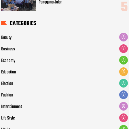
Pengguna Jalan
CATEGORIES
Beauty
(8)
Business
(9)
Economy
(9)
Education
(4)
Election
(6)
Fashion
(8)
Intertainment
(7)
Life Style
(6)