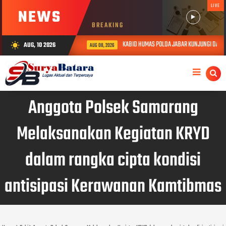
LIVE
NEWS
BREAKING
KABID HUMAS POLDA JABAR KUNJUNGI DAN BE
AUG, 10 2026
wb_sunny
AUG 08, 2026
Anggota Polsek Samarang
Melaksanakan Kegiatan KRYD
dalam rangka cipta kondisi
antisipasi Kerawanan Kamtibmas