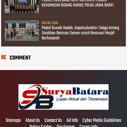
POLRES SUMEDANG IKUTI SUPERVISI FUNGSI
KEHUMASAN BIDANG HUMAS POLDA JAWA BARAT
AUG 06, 2026
Peduli Rumah Ibadah, Kapolsubsektor Telaga Antang
Serahkan Bantuan Semen untuk Renovasi Masjid
Nurhasanah
COMMENT
Sitemaps
About Us
Contact Us
Ad Info
Cyber Media Guidelines