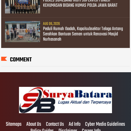
POLRES SUMEDANG IKUTI SUPERVISI FUNGSI
KEHUMASAN BIDANG HUMAS POLDA JAWA BARAT
AUG 06, 2026
Peduli Rumah Ibadah, Kapolsubsektor Telaga Antang
Serahkan Bantuan Semen untuk Renovasi Masjid
Nurhasanah
COMMENT
Sitemaps
About Us
Contact Us
Ad Info
Cyber Media Guidelines