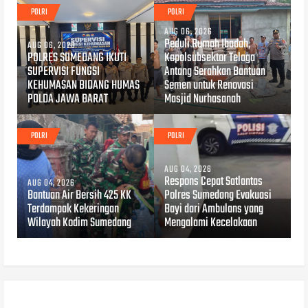
POLRI
POLRI
AUG 06, 2026
Peduli Rumah Ibadah,
AUG 06, 2026
POLRES SUMEDANG IKUTI
Kapolsubsektor Telaga
SUPERVISI FUNGSI
Antang Serahkan Bantuan
KEHUMASAN BIDANG HUMAS
Semen untuk Renovasi
POLDA JAWA BARAT
Masjid Nurhasanah
POLRI
POLRI
AUG 04, 2026
Respons Cepat Satlantas
AUG 04, 2026
Bantuan Air Bersih 425 KK
Polres Sumedang Evakuasi
Terdampak Kekeringan
Bayi dari Ambulans yang
Wilayah Kodim Sumedang
Mengalami Kecelakaan