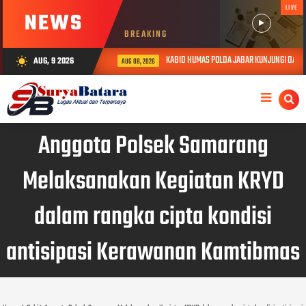
LIVE
NEWS
BREAKING
KABID HUMAS POLDA JABAR KUNJUNGI DAN BE
AUG, 9 2026
wb_sunny
AUG 08, 2026
Anggota Polsek Samarang
Melaksanakan Kegiatan KRYD
dalam rangka cipta kondisi
antisipasi Kerawanan Kamtibmas