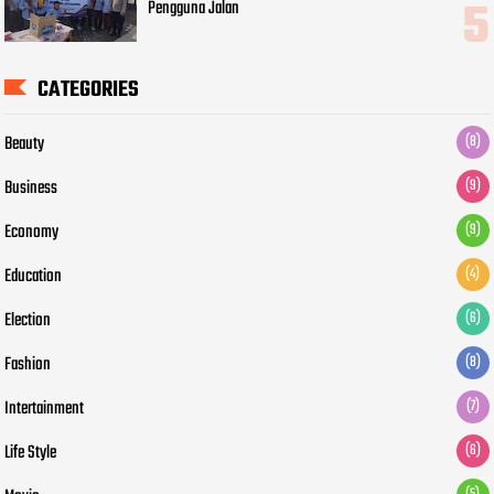
Pengguna Jalan
CATEGORIES
Beauty
(8)
Business
(9)
Economy
(9)
Education
(4)
Election
(6)
Fashion
(8)
Intertainment
(7)
Life Style
(6)