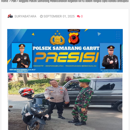
Home
Polri
Anggota Polsek Samarang Melaksanakan Kegiatan KRYD dalam rangka cipta kondisi antisipas
SURYABATARA
SEPTEMBER 01, 2025
0