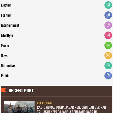
Election
(6)
Fashion
(8)
Intertainment
(7)
Life Style
(6)
Movie
(5)
News
(12)
Otomotive
(5)
Politic
(7)
RECENT POST
AUG 06, 2026
KABID HUMAS POLDA JABAR KUNJUNGI DAN BERIKAN
TALI ASIH KEPADA LANSIA SEBATANG KARA DI