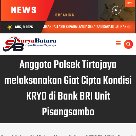
LIVE
NEWS
BREAKING
NJUNGI DAN BERIKAN TALI ASIH KEPADA LANSIA SEBATANG KARA DI JATINANGOR
AUG, 8 2026
wb_sunny
AUG 06, 
Anggota Polsek Tirtajaya
melaksanakan Giat Cipta Kondisi
KRYD di Bank BRI Unit
Pisangsambo