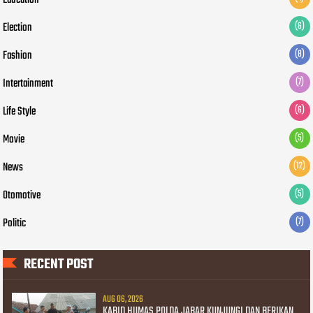
Education
Election
(6)
Fashion
(8)
Intertainment
(7)
Life Style
(6)
Movie
(5)
News
(12)
Otomotive
(5)
Politic
(7)
RECENT POST
AUG 06, 2026
KABID HUMAS POLDA JABAR KUNJUNGI DAN BERIKAN