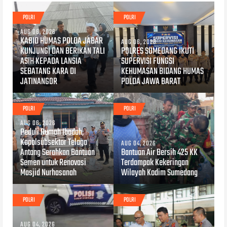
POLRI
POLRI
AUG 06, 2026
KABID HUMAS POLDA JABAR
AUG 06, 2026
KUNJUNGI DAN BERIKAN TALI
POLRES SUMEDANG IKUTI
ASIH KEPADA LANSIA
SUPERVISI FUNGSI
SEBATANG KARA DI
KEHUMASAN BIDANG HUMAS
JATINANGOR
POLDA JAWA BARAT
POLRI
POLRI
AUG 06, 2026
Peduli Rumah Ibadah,
Kapolsubsektor Telaga
AUG 04, 2026
Antang Serahkan Bantuan
Bantuan Air Bersih 425 KK
Semen untuk Renovasi
Terdampak Kekeringan
Masjid Nurhasanah
Wilayah Kodim Sumedang
POLRI
POLRI
AUG 04, 2026