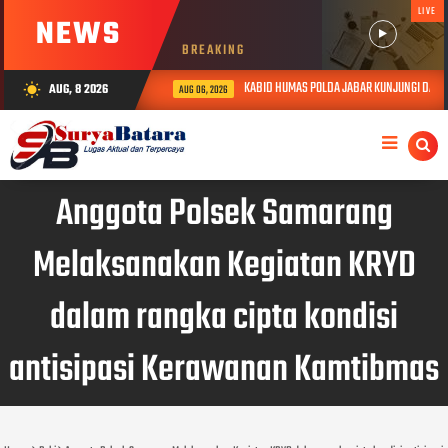
LIVE
NEWS
BREAKING
KABID HUMAS POLDA JABAR KUNJUNGI DAN BE
AUG, 8 2026
wb_sunny
AUG 06, 2026
Anggota Polsek Samarang
Melaksanakan Kegiatan KRYD
dalam rangka cipta kondisi
antisipasi Kerawanan Kamtibmas