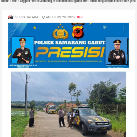
Home
Polri
Anggota Polsek Samarang Melaksanakan Kegiatan KRYD dalam rangka cipta kondisi antisipas
SURYABATARA
AGUSTUS 28, 2025
0