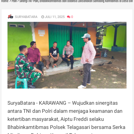
Home
Polri
Sinergi TNI-Polri, Bhabinkamtibmas dan Babinsa Laksanakan Sambang Kamtibmas di Desa Bin
SURYABATARA
JULI 11, 2025
0
SuryaBatara - KARAWANG – Wujudkan sinergitas
antara TNI dan Polri dalam menjaga keamanan dan
ketertiban masyarakat, Aiptu Freddi selaku
Bhabinkamtibmas Polsek Telagasari bersama Serka