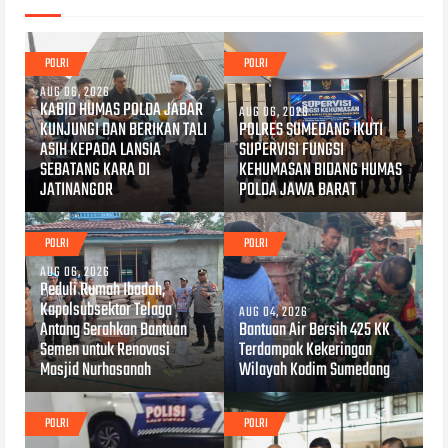
POLRI
POLRI
AUG 06, 2026
KABID HUMAS POLDA JABAR
AUG 06, 2026
KUNJUNGI DAN BERIKAN TALI
POLRES SUMEDANG IKUTI
ASIH KEPADA LANSIA
SUPERVISI FUNGSI
SEBATANG KARA DI
KEHUMASAN BIDANG HUMAS
JATINANGOR
POLDA JAWA BARAT
POLRI
POLRI
AUG 06, 2026
Peduli Rumah Ibadah,
Kapolsubsektor Telaga
AUG 04, 2026
Antang Serahkan Bantuan
Bantuan Air Bersih 425 KK
Semen untuk Renovasi
Terdampak Kekeringan
Masjid Nurhasanah
Wilayah Kodim Sumedang
POLRI
POLRI