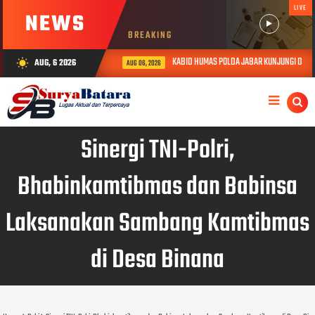
LIVE
NEWS
BREAKING
KABID HUMAS POLDA JABAR KUNJUNGI DAN BE
AUG, 6 2026
wb_sunny
AUG 06, 2026
Sinergi TNI-Polri,
Bhabinkamtibmas dan Babinsa
Laksanakan Sambang Kamtibmas
di Desa Binana