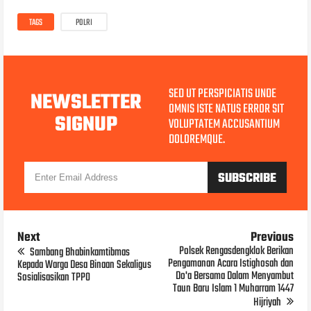
TAGS
POLRI
SED UT PERSPICIATIS UNDE
NEWSLETTER
OMNIS ISTE NATUS ERROR SIT
SIGNUP
VOLUPTATEM ACCUSANTIUM
DOLOREMQUE.
Next
Previous
Polsek Rengasdengklok Berikan
Sambang Bhabinkamtibmas
Pengamanan Acara Istighosah dan
Kepada Warga Desa Binaan Sekaligus
Do'a Bersama Dalam Menyambut
Sosialisasikan TPPO
Taun Baru Islam 1 Muharram 1447
Hijriyah