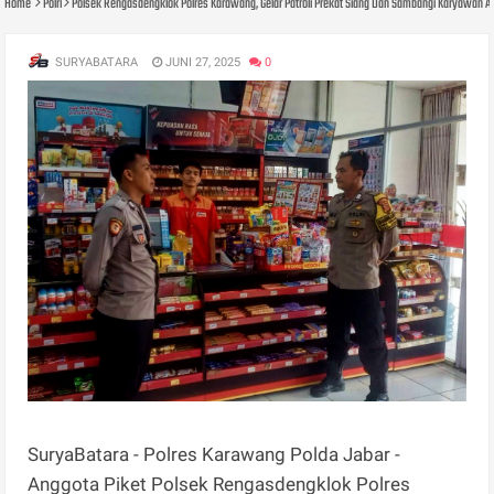
Home
Polri
Polsek Rengasdengklok Polres Karawang, Gelar Patroli Prekat Siang Dan Sambangi Karyawan Al
SURYABATARA
JUNI 27, 2025
0
SuryaBatara - Polres Karawang Polda Jabar -
Anggota Piket Polsek Rengasdengklok Polres