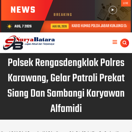
LIVE
NEWS
BREAKING
KABID HUMAS POLDA JABAR KUNJUNGI DAN BER
AUG, 7 2026
wb_sunny
AUG 06, 2026
Polsek Rengasdengklok Polres
Karawang, Gelar Patroli Prekat
Siang Dan Sambangi Karyawan
Alfamidi