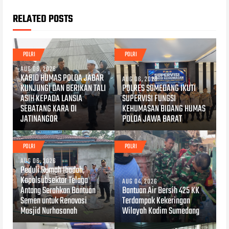
RELATED POSTS
POLRI
POLRI
AUG 06, 2026
KABID HUMAS POLDA JABAR
AUG 06, 2026
KUNJUNGI DAN BERIKAN TALI
POLRES SUMEDANG IKUTI
ASIH KEPADA LANSIA
SUPERVISI FUNGSI
SEBATANG KARA DI
KEHUMASAN BIDANG HUMAS
JATINANGOR
POLDA JAWA BARAT
POLRI
POLRI
AUG 06, 2026
Peduli Rumah Ibadah,
Kapolsubsektor Telaga
AUG 04, 2026
Antang Serahkan Bantuan
Bantuan Air Bersih 425 KK
Semen untuk Renovasi
Terdampak Kekeringan
Masjid Nurhasanah
Wilayah Kodim Sumedang