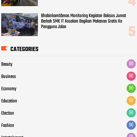
Bhabinkamtibmas Monitoring Kegiatan Baksos Jumat
Berkah SMK IT Assalam Bagikan Makanan Gratis Ke
Pengguna Jalan
CATEGORIES
Beauty
(8)
Business
(9)
Economy
(9)
Education
(4)
Election
(6)
Fashion
(8)