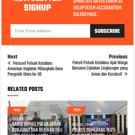
OMNIS ISTE NATUS ERROR SIT
SIGNUP
VOLUPTATEM ACCUSANTIUM
DOLOREMQUE.
Next
Previous
Patroli Polsek Kotabaru Ajak Warga
Personil Polsek Kotabaru
Bersama Ciptakan Lingkungan yang
Amankan Kegiatan Milangkala Desa
Pangulah Utara ke-59
Aman dan Kondusif
RELATED POSTS
POLRI
POLRI
AUG 06, 2026
KABID HUMAS POLDA JABAR
AUG 06, 2026
KUNJUNGI DAN BERIKAN TALI
POLRES SUMEDANG IKUTI