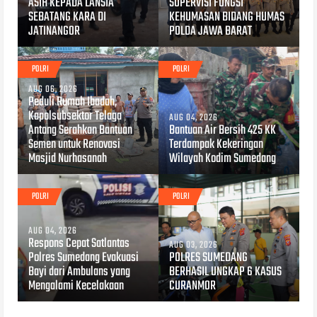
ASIH KEPADA LANSIA
SUPERVISI FUNGSI
SEBATANG KARA DI
KEHUMASAN BIDANG HUMAS
JATINANGOR
POLDA JAWA BARAT
POLRI
POLRI
AUG 06, 2026
Peduli Rumah Ibadah,
Kapolsubsektor Telaga
AUG 04, 2026
Antang Serahkan Bantuan
Bantuan Air Bersih 425 KK
Semen untuk Renovasi
Terdampak Kekeringan
Masjid Nurhasanah
Wilayah Kodim Sumedang
POLRI
POLRI
AUG 04, 2026
Respons Cepat Satlantas
AUG 03, 2026
Polres Sumedang Evakuasi
POLRES SUMEDANG
Bayi dari Ambulans yang
BERHASIL UNGKAP 6 KASUS
Mengalami Kecelakaan
CURANMOR