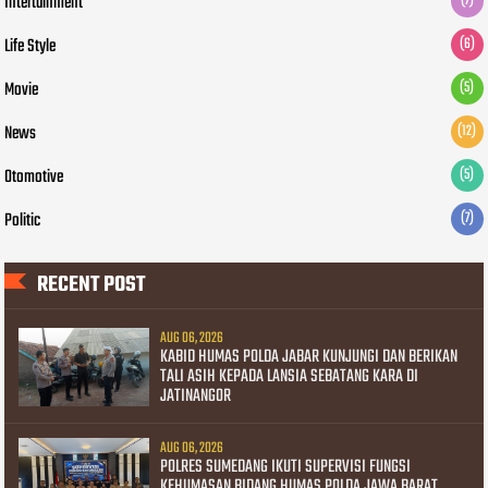
Intertainment
(7)
Life Style
(6)
Movie
(5)
News
(12)
Otomotive
(5)
Politic
(7)
RECENT POST
AUG 06, 2026
KABID HUMAS POLDA JABAR KUNJUNGI DAN BERIKAN
TALI ASIH KEPADA LANSIA SEBATANG KARA DI
JATINANGOR
AUG 06, 2026
POLRES SUMEDANG IKUTI SUPERVISI FUNGSI
KEHUMASAN BIDANG HUMAS POLDA JAWA BARAT