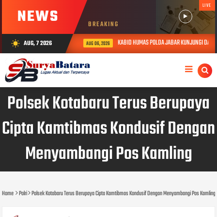
LIVE
NEWS
BREAKING
KABID HUMAS POLDA JABAR KUNJUNGI DAN BER
AUG, 7 2026
wb_sunny
AUG 06, 2026
Polsek Kotabaru Terus Berupaya
Cipta Kamtibmas Kondusif Dengan
Menyambangi Pos Kamling
Home
Polri
Polsek Kotabaru Terus Berupaya Cipta Kamtibmas Kondusif Dengan Menyambangi Pos Kamling