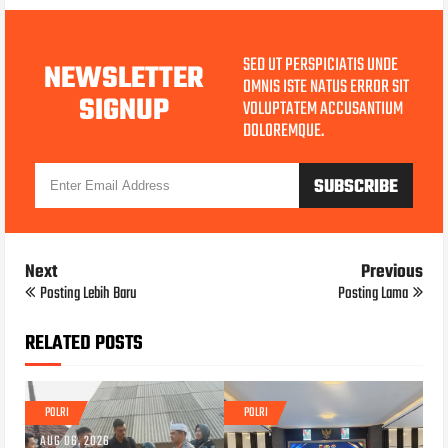
SED UT PERSPICIATIS UNDE
NEWSLETTER
OMNIS ISTE NATUS ERROR SIT
SIGNUP
VOLUPTATEM ACCUSANTIUM
DOLOREMQUE.
Next
Previous
Posting Lebih Baru
Posting Lama
RELATED POSTS
POLRI
POLRI
AUG 06, 2026