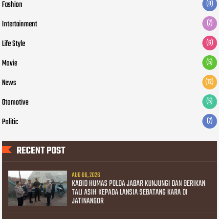
Fashion
(8)
Intertainment
(7)
Life Style
(6)
Movie
(5)
News
(12)
Otomotive
(5)
Politic
(7)
RECENT POST
AUG 06, 2026
KABID HUMAS POLDA JABAR KUNJUNGI DAN BERIKAN
TALI ASIH KEPADA LANSIA SEBATANG KARA DI
JATINANGOR