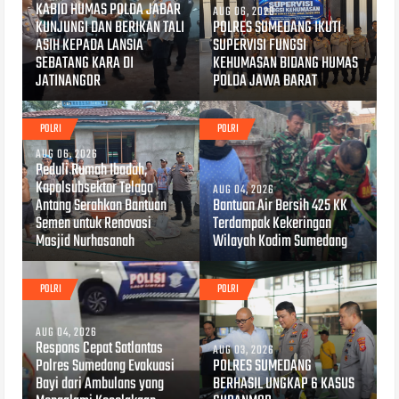
KABID HUMAS POLDA JABAR
AUG 06, 2026
KUNJUNGI DAN BERIKAN TALI
POLRES SUMEDANG IKUTI
ASIH KEPADA LANSIA
SUPERVISI FUNGSI
SEBATANG KARA DI
KEHUMASAN BIDANG HUMAS
JATINANGOR
POLDA JAWA BARAT
POLRI
POLRI
AUG 06, 2026
Peduli Rumah Ibadah,
Kapolsubsektor Telaga
AUG 04, 2026
Antang Serahkan Bantuan
Bantuan Air Bersih 425 KK
Semen untuk Renovasi
Terdampak Kekeringan
Masjid Nurhasanah
Wilayah Kodim Sumedang
POLRI
POLRI
AUG 04, 2026
Respons Cepat Satlantas
AUG 03, 2026
Polres Sumedang Evakuasi
POLRES SUMEDANG
Bayi dari Ambulans yang
BERHASIL UNGKAP 6 KASUS