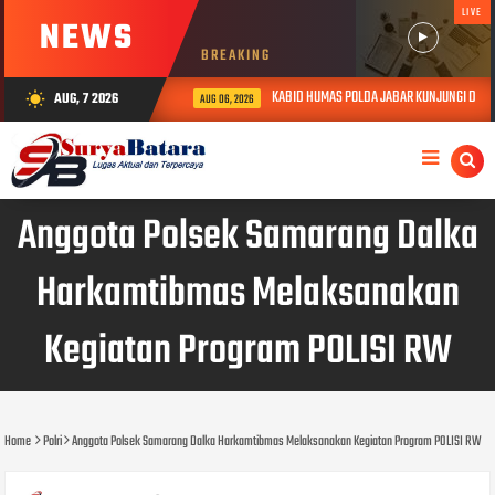
LIVE
NEWS
BREAKING
KABID HUMAS POLDA JABAR KUNJUNGI DAN BE
AUG, 7 2026
wb_sunny
AUG 06, 2026
Anggota Polsek Samarang Dalka
Harkamtibmas Melaksanakan
Kegiatan Program POLISI RW
Home
Polri
Anggota Polsek Samarang Dalka Harkamtibmas Melaksanakan Kegiatan Program POLISI RW